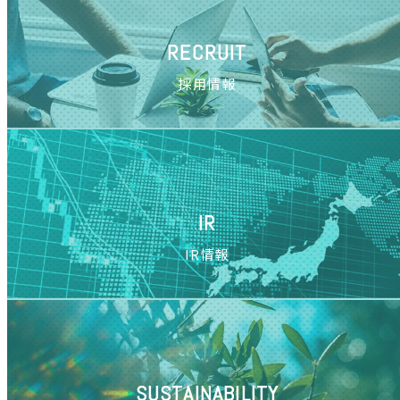
RECRUIT
採用情報
IR
IR情報
SUSTAINABILITY