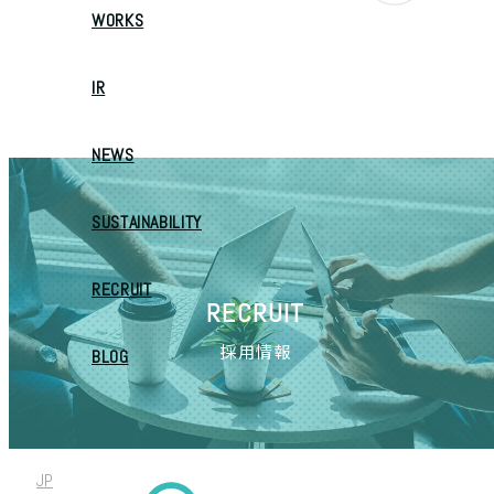
WORKS
IR
NEWS
SUSTAINABILITY
RECRUIT
RECRUIT
採用情報
BLOG
JP
/
EN