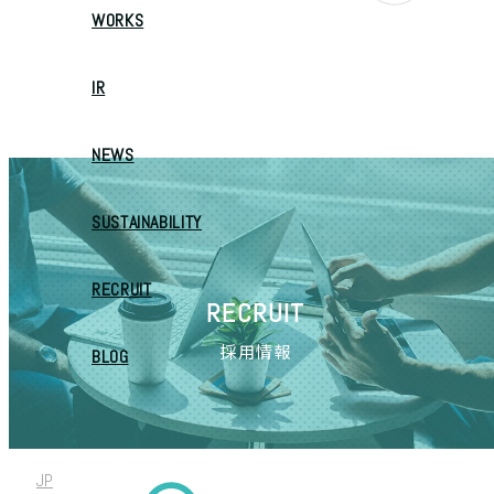
WORKS
IR
NEWS
SUSTAINABILITY
RECRUIT
RECRUIT
採用情報
BLOG
JP
/
EN