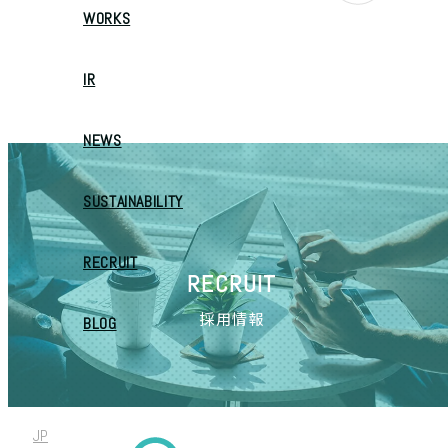
WORKS
IR
NEWS
SUSTAINABILITY
RECRUIT
RECRUIT
採用情報
BLOG
JP
/
EN