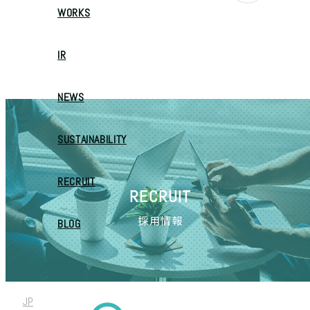
WORKS
IR
NEWS
SUSTAINABILITY
RECRUIT
RECRUIT
採用情報
BLOG
JP
/
EN