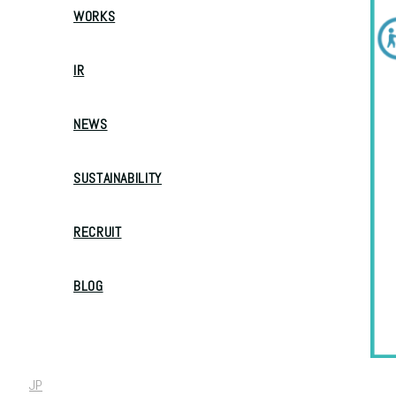
WORKS
IR
NEWS
SUSTAINABILITY
RECRUIT
BLOG
JP
/
EN