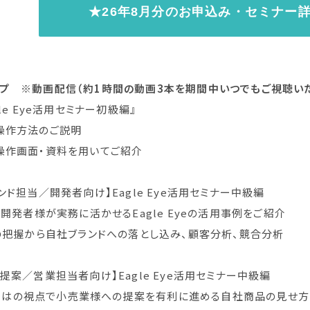
★26年8月分のお申込み・セミナー
インナップ ※動画配信（約1時間の動画3本を期間中いつでもご視聴い
gle Eye活用セミナー初級編』
eの操作方法のご説明
eの操作画面・資料を用いてご紹介
ンド担当／開発者向け】Eagle Eye活用セミナー中級編
開発者様が実務に活かせるEagle Eyeの活用事例をご紹介
の把握から自社ブランドへの落とし込み、顧客分析、競合分析
通提案／営業担当者向け】Eagle Eye活用セミナー中級編
らではの視点で小売業様への提案を有利に進める自社商品の見せ