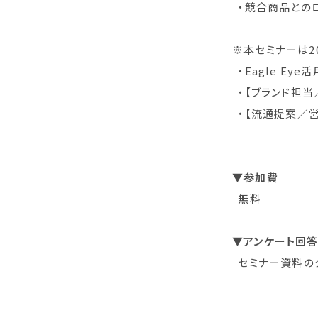
・競合商品との
※本セミナーは2
・Eagle Ey
・【ブランド担当／
・【流通提案／営
▼参加費
無料
▼アンケート回
セミナー資料の