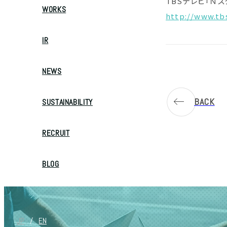
TBSテレビ『Ｎス
WORKS
http://www.tbs
IR
NEWS
BACK
SUSTAINABILITY
RECRUIT
BLOG
JP
/
EN