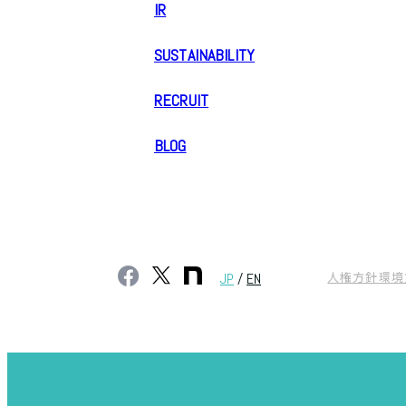
IR
SUSTAINABILITY
RECRUIT
BLOG
人権方針
環境
JP
/
EN