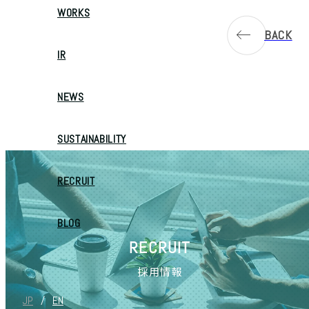
WORKS
BACK
IR
NEWS
SUSTAINABILITY
RECRUIT
BLOG
RECRUIT
採用情報
JP
/
EN