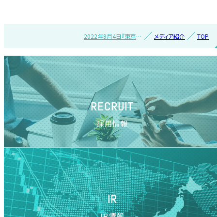
2022年9月4日『東京バ
メディア紹介
TOP
ーゲンマニア』に紹介
されました
RECRUIT
採用情報
IR
IR情報