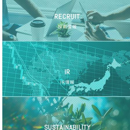
RECRUIT
採用情報
IR
IR情報
SUSTAINABILITY