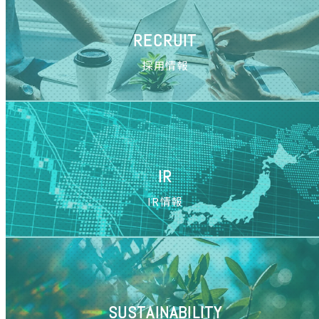
RECRUIT
採用情報
IR
IR情報
SUSTAINABILITY