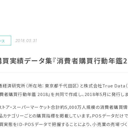
2018.05.31
ース
買実績データ集『消費者購買行動年鑑20
経済研究所（所在地：東京都千代田区）と株式会社True Dat
費者購買行動年鑑 2018』を共同で作成し、2018年5月に発行し
ストア・スーパーマーケット合計約5,000万人規模の消費者購買情報
品カテゴリーごとの購買指標を掲載しています。POSデータだけ
買実態をID-POSデータで把握することにより、小売業の売場づ