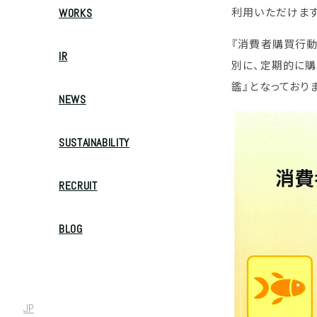
利用いただけます
WORKS
『消費者購買行動
IR
別に、定期的に購
鑑』となっており
NEWS
SUSTAINABILITY
RECRUIT
BLOG
JP
/
EN