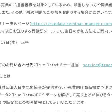
小売業のご担当者様を対象としているため、 該当しない方や同業
。また、その他当社の判断でご参加をお断りする場合がございます
ミナー申込ページ(
https://truedata.seminar-manager.co
い。後日お送りする受講票メールにて、当日の参加方法をご案内い
月17日(木) 正午
てのお問い合わせ先：
True Dataセミナー担当
service@trued
報」とは
aと一般財団法人日本気象協会が提供する、小売業向け商品需要予
ータとTrue DataのPOS データを解析して売り上げが伸び
割や販促などの参考情報として活用いただけます。