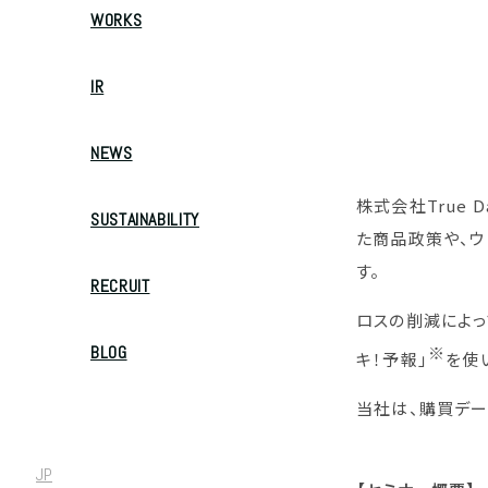
WORKS
IR
NEWS
株式会社True 
SUSTAINABILITY
た商品政策や、ウ
す。
RECRUIT
ロスの削減によ
BLOG
※
キ！予報」
を使
当社は、購買デー
JP
/
EN