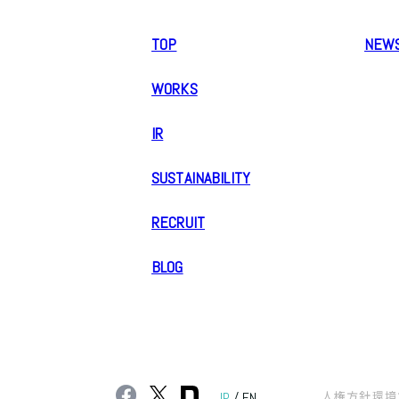
TOP
NEW
WORKS
IR
SUSTAINABILITY
RECRUIT
BLOG
人権方針
環境
JP
/
EN