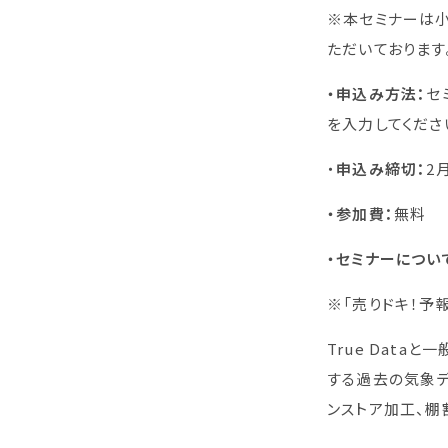
※本セミナーは
ただいております
・申込み方法：
セ
を入力してくださ
・
申込み締切：
2
・参加費：
無料
・セミナーについ
※「売りドキ！予
True Dat
する過去の気象デ
ンストア加工、棚