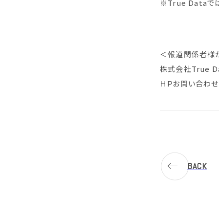
※True Da
＜報道関係者様
株式会社True 
ＨＰお問い合わ
BACK