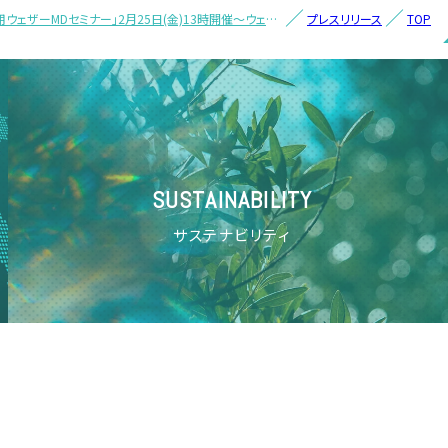
ウェザーMDセミナー」2月25日(金)13時開催～ウェザ
プレスリリース
TOP
で小売業のロス削減へ～
SUSTAINABILITY
サステナビリティ