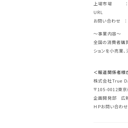
上場市場 ： 東
URL
お問い合わせ
～事業内容～
全国の消費者購買
ションを小売業、
＜報道関係者様
株式会社True
〒105-0012
企画開発部 広
ＨＰお問い合