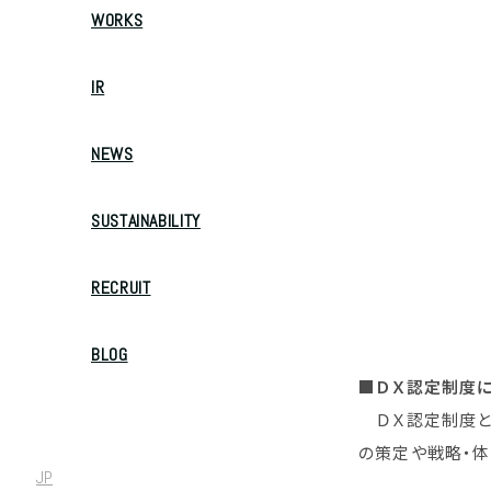
WORKS
IR
NEWS
SUSTAINABILITY
RECRUIT
BLOG
■ＤＸ認定制度
ＤＸ認定制度とは
の策定や戦略・体
JP
/
EN