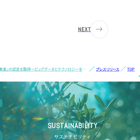
NEXT
X認定事業者」の認定を取得～ビッグデータとテクノロジーを誰
プレスリリース
TOP
めざし、ＤＸの取り組みを推進～
SUSTAINABILITY
サステナビリティ