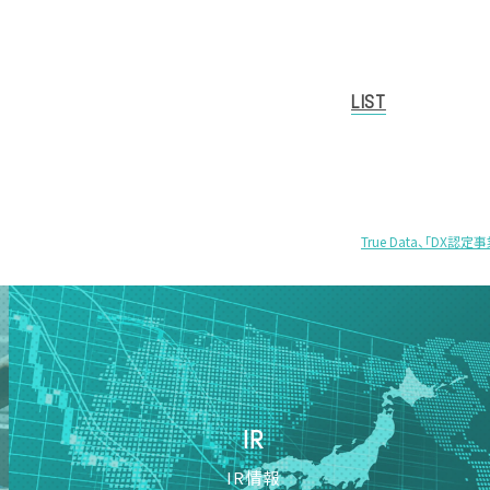
LIST
True Data、「D
もが活用できる社会を
IR
IR情報