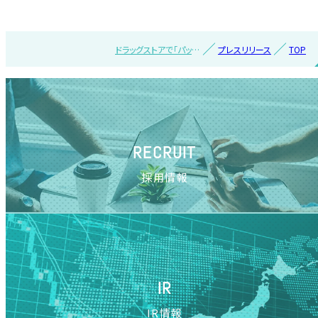
ドラッグストアで「パッ
プレスリリース
TOP
ク」「かぜ薬」の売り上
げが好調 ～ドラッグ
ストア、食品スーパーマ
ーケット 2024年2月
対前年伸び率TOP20
カテゴリを発表～
RECRUIT
採用情報
IR
IR情報