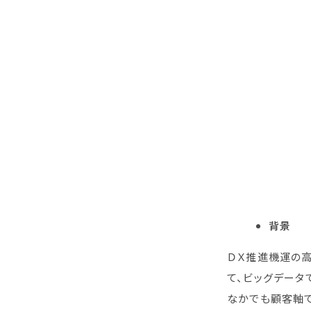
背景
ＤＸ推進機運の
て、ビッグデータ
なかでも顧客軸で