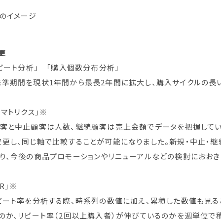
 のイメージ
更
リピート分析」 「購入個数分布分析」
準期間を現状1年間から最長2年間に拡大し、購入サイクルの長
力マトリクス」※
顧客と中止顧客は人数、継続顧客は売上金額でデータを把握してい
更し、同じ軸で比較することが可能になりました。新規・中止・
り、今後の商品プロモーションやリニューアルなどの検討におおき
R」※
ピート率を分析する際、時系列の数値に加え、累積した数値も見る
のか、リピート率（2回以上購入者）が伸びているのかを週単位