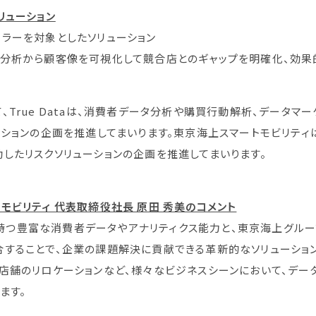
リューション
ラーを対象としたソリューション
の分析から顧客像を可視化して競合店とのギャップを明確化、効果
True Dataは、消費者データ分析や購買行動解析、データマ
ーションの企画を推進してまいります。東京海上スマートモビリテ
したリスクソリューションの企画を推進してまいります。
モビリティ 代表取締役社長 原田 秀美のコメント
aが持つ豊富な消費者データやアナリティクス能力と、東京海上グル
することで、企業の課題解決に貢献できる革新的なソリューション
店舗のリロケーションなど、様々なビジネスシーンにおいて、デ
ます。