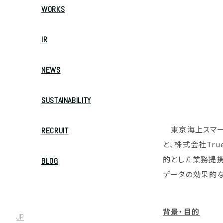
WORKS
IR
NEWS
SUSTAINABILITY
東京海上スマート
RECRUIT
と、株式会社Tru
的とした業務提携
BLOG
データの効果的
背景・目的
JP
/
EN