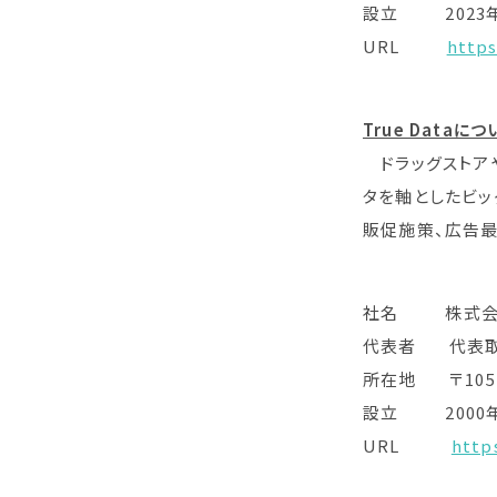
設立 2023年
URL
https
True Dataにつ
ドラッグストアや
タを軸としたビッ
販促施策、広告最
社名 株式会社Tr
代表者 代表取
所在地 〒105-
設立 2000年
URL
http