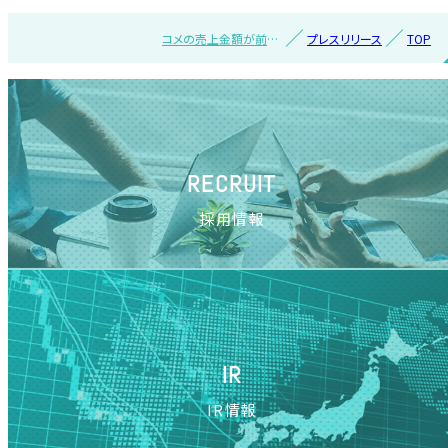
コメの売上金額が前年
プレスリリース
TOP
同月に比べ大幅増加、
個数は微増～食品スー
パーマーケット、ドラッ
グストア 対前年伸び率
TOP20カテゴリを発表
【 2025年4月 】～
RECRUIT
採用情報
IR
IR情報