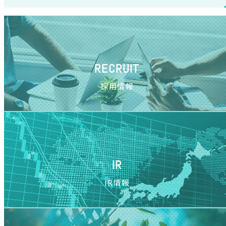
ウトとリテールメディア
領域で協業開始購買デ
ータを活用した広告タ
ーゲティング・効果検証
を支援
RECRUIT
採用情報
IR
IR情報