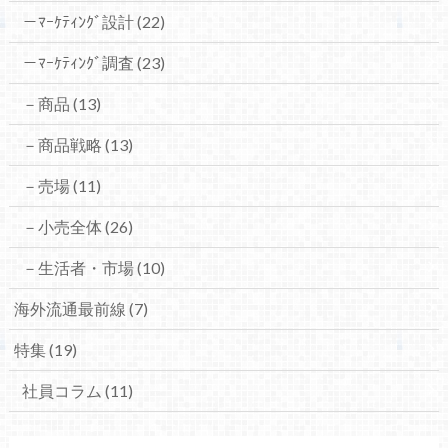
－ﾏｰｹﾃｨﾝｸﾞ設計
(22)
－ﾏｰｹﾃｨﾝｸﾞ調査
(23)
－商品
(13)
－商品戦略
(13)
－売場
(11)
－小売全体
(26)
－生活者・市場
(10)
海外流通最前線
(7)
特集
(19)
社員コラム
(11)