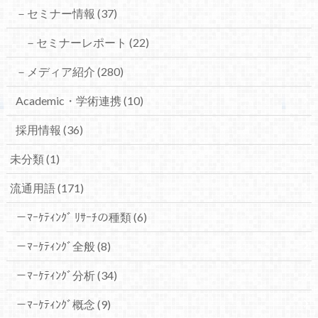
－セミナー情報
(37)
－セミナーレポート
(22)
－メディア紹介
(280)
Academic・学術連携
(10)
採用情報
(36)
未分類
(1)
流通用語
(171)
－ﾏｰｹﾃｨﾝｸﾞ ﾘｻｰﾁの種類
(6)
－ﾏｰｹﾃｨﾝｸﾞ全般
(8)
－ﾏｰｹﾃｨﾝｸﾞ分析
(34)
－ﾏｰｹﾃｨﾝｸﾞ概念
(9)