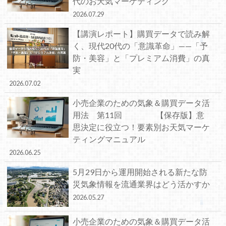
代のお天気マーケティング
2026.07.29
【講演レポート】購買データで読み解
く、現代20代の「意識革命」——「予
防・美容」と「プレミアム消費」の真
実
2026.07.02
小売企業のための気象＆購買データ活
用法 第11回 【保存版】意
思決定に役立つ！要素別お天気マーケ
ティングマニュアル
2026.06.25
5月29日から運用開始される新たな防
災気象情報を流通業界はどう活かすか
2026.05.27
小売企業のための気象＆購買データ活