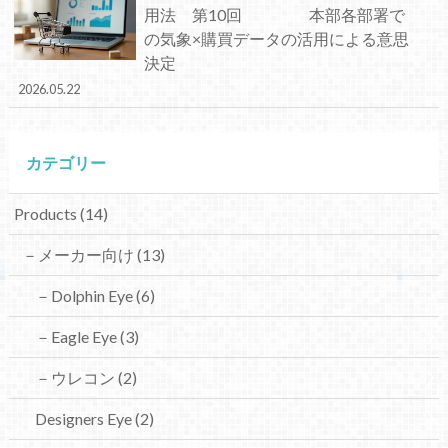
用法 第10回 本部各部署で
の気象×購買データの活用による意思
決定
2026.05.22
カテゴリー
Products
(14)
－メーカー向け
(13)
－Dolphin Eye
(6)
－Eagle Eye
(3)
－ウレコン
(2)
Designers Eye
(2)