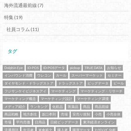
海外流通最前線
(7)
特集
(19)
社員コラム
(11)
タグ
Dolphin Eye
ID-POS
ID-POSデータ
pickup
TRUE DATA
お知らせ
インバウンド消費
ウレコン
カール
スーパーマーケット
セミナー
ダイヤモンド・ドラッグストア
ドラッグストア
ビッグデータ
ビール
フジサンケイビジネスアイ
マーケティング
マーケティング・リサーチ
マーケティング概念
マーケティング設計
マーケティング 調査
メディア紹介
ランキング
化粧品
医薬品
商品
商品前線
商品戦略
地方創生
坂口孝則
売場
安売り規制
小売
小売全体
市場
平均売価
日用品
日経ビッグデータ
東洋経済オンライン
流通用語
生活者
米倉裕之
購入者
購買データ
ﾏｰｹﾃｨﾝｸﾞ分析