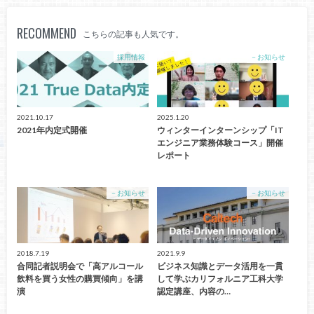
RECOMMEND
こちらの記事も人気です。
採用情報
－お知らせ
2021.10.17
2025.1.20
2021年内定式開催
ウィンターインターンシップ「IT
エンジニア業務体験コース」開催
レポート
－お知らせ
－お知らせ
2018.7.19
2021.9.9
合同記者説明会で「高アルコール
ビジネス知識とデータ活用を一貫
飲料を買う女性の購買傾向」を講
して学ぶカリフォルニア工科大学
演
認定講座、内容の…