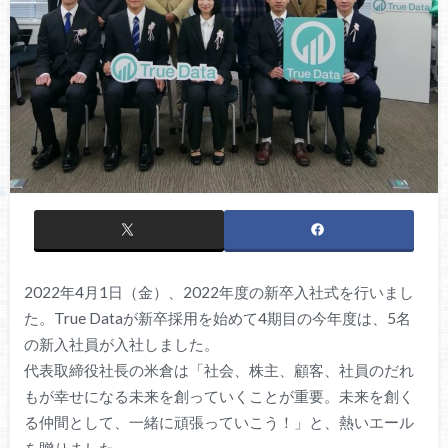
2022年4月1日（金）、2022年度の新卒入社式を行いまし
た。True Dataが新卒採用を始めて4期目の今年度は、5名
の新入社員が入社しました。
代表取締役社長の米倉は「社会、株主、顧客、社員のだれ
もが幸せになる未来を創っていくことが重要。未来を創く
る仲間として、一緒に頑張っていこう！」と、熱いエール
を贈りました。