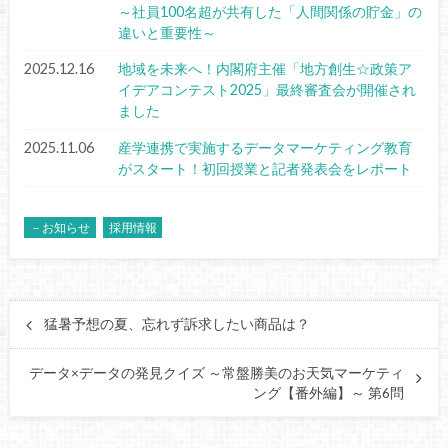
～社員100名超が共有した「人間関係の貯金」の
違いと重要性～
2025.12.16
地域を未来へ！内閣府主催「地方創生☆政策ア
イデアコンテスト2025」最終審査会が開催され
ました
2025.11.06
産学連携で実施するデータマーケティング教育
がスタート！初回授業と記者発表会をレポート
－お知らせ
採用情報
猛暑予想の夏、忘れず訴求したい商品は？
データ×データの発見クイズ ～常盤勝美のお天気マーケティ
ング【番外編】～ 第6問