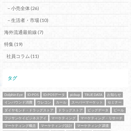
－小売全体
(26)
－生活者・市場
(10)
海外流通最前線
(7)
特集
(19)
社員コラム
(11)
タグ
Dolphin Eye
ID-POS
ID-POSデータ
pickup
TRUE DATA
お知らせ
インバウンド消費
ウレコン
カール
スーパーマーケット
セミナー
ダイヤモンド・ドラッグストア
ドラッグストア
ビッグデータ
ビール
フジサンケイビジネスアイ
マーケティング
マーケティング・リサーチ
マーケティング概念
マーケティング設計
マーケティング 調査