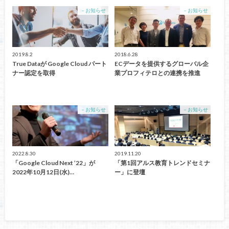
－お知らせ
－お知らせ
2019.8.2
2018.6.28
True Dataが Google Cloud パート
ECデータを提供するグローバル企
ナー認定を取得
業プロフィテロとの連携を推進
－お知らせ
－お知らせ
2022.8.30
2019.11.20
「Google Cloud Next ’22」が
「第1回アルス教育トレンドセミナ
2022年10⽉12日(水)…
ー」に登壇