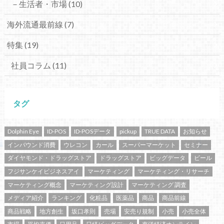
－生活者・市場
(10)
海外流通最前線
(7)
特集
(19)
社員コラム
(11)
タグ
Dolphin Eye
ID-POS
ID-POSデータ
pickup
TRUE DATA
お知らせ
インバウンド消費
ウレコン
カール
スーパーマーケット
セミナー
ダイヤモンド・ドラッグストア
ドラッグストア
ビッグデータ
ビール
フジサンケイビジネスアイ
マーケティング
マーケティング・リサーチ
マーケティング概念
マーケティング設計
マーケティング 調査
メディア紹介
ランキング
化粧品
医薬品
商品
商品前線
商品戦略
地方創生
坂口孝則
売場
安売り規制
小売
小売全体