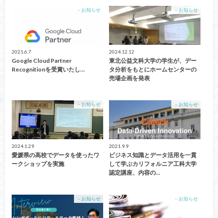
－お知らせ
－お知らせ
2021.6.7
2024.12.12
Google Cloud Partner
東北公益文科大学の学生が、デー
Recognitionを受賞いたし…
タ分析をもとにホームセンターの
売場企画を発表
－お知らせ
－お知らせ
2024.1.29
2021.9.9
愛媛県の高校でデータを使ったワ
ビジネス知識とデータ活用を一貫
ークショップを実施
して学ぶカリフォルニア工科大学
認定講座、内容の…
－お知らせ
－お知らせ