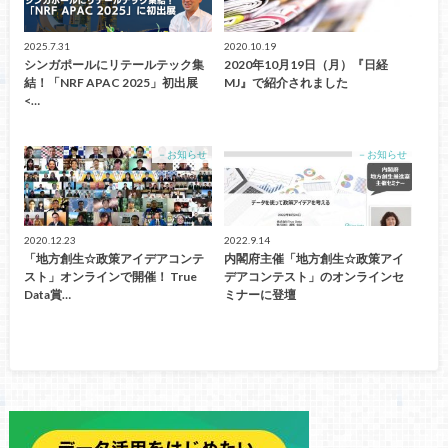
2025.7.31
2020.10.19
シンガポールにリテールテック集
2020年10月19日（月）『日経
結！「NRF APAC 2025」初出展
MJ』で紹介されました
<…
－お知らせ
－お知らせ
2020.12.23
2022.9.14
「地方創生☆政策アイデアコンテ
内閣府主催「地方創生☆政策アイ
スト」オンラインで開催！ True
デアコンテスト」のオンラインセ
Data賞…
ミナーに登壇