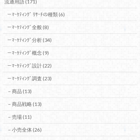
流通用語
(171)
－ﾏｰｹﾃｨﾝｸﾞ ﾘｻｰﾁの種類
(6)
－ﾏｰｹﾃｨﾝｸﾞ全般
(8)
－ﾏｰｹﾃｨﾝｸﾞ分析
(34)
－ﾏｰｹﾃｨﾝｸﾞ概念
(9)
－ﾏｰｹﾃｨﾝｸﾞ設計
(22)
－ﾏｰｹﾃｨﾝｸﾞ調査
(23)
－商品
(13)
－商品戦略
(13)
－売場
(11)
－小売全体
(26)