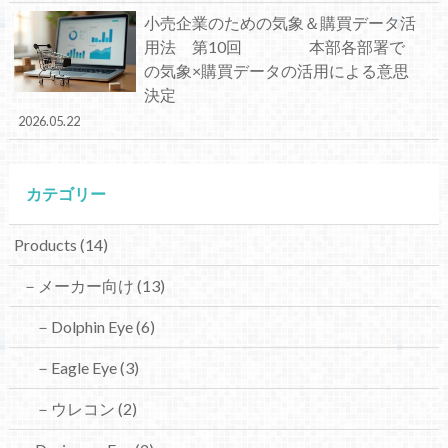
小売企業のための気象＆購買データ活
用法 第10回 本部各部署で
の気象×購買データの活用による意思
決定
2026.05.22
カテゴリー
Products
(14)
－メーカー向け
(13)
－Dolphin Eye
(6)
－Eagle Eye
(3)
－ウレコン
(2)