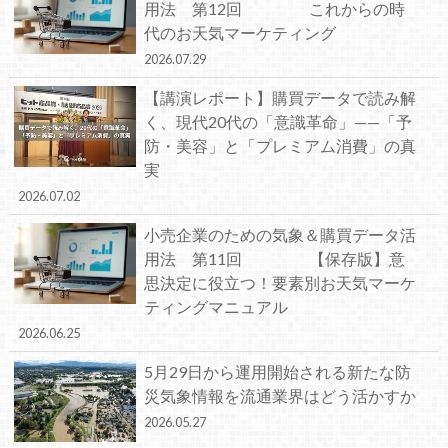
用法 第12回 これからの時
代のお天気マーケティング
2026.07.29
【講演レポート】購買データで読み解
く、現代20代の「意識革命」——「予
防・美容」と「プレミアム消費」の真
実
2026.07.02
小売企業のための気象＆購買データ活
用法 第11回 【保存版】意
思決定に役立つ！要素別お天気マーケ
ティングマニュアル
2026.06.25
5月29日から運用開始される新たな防
災気象情報を流通業界はどう活かすか
2026.05.27