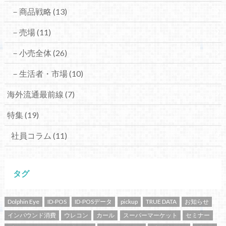
－商品戦略
(13)
－売場
(11)
－小売全体
(26)
－生活者・市場
(10)
海外流通最前線
(7)
特集
(19)
社員コラム
(11)
タグ
Dolphin Eye
ID-POS
ID-POSデータ
pickup
TRUE DATA
お知らせ
インバウンド消費
ウレコン
カール
スーパーマーケット
セミナー