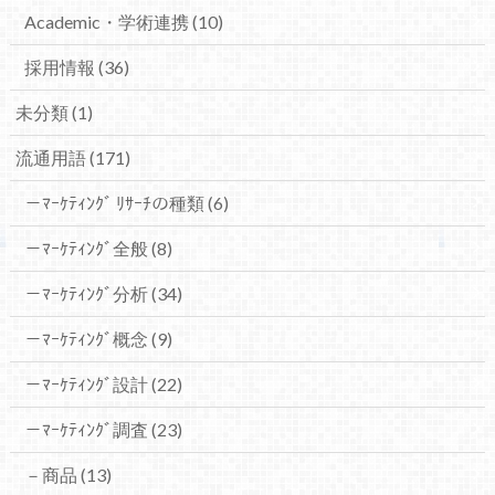
Academic・学術連携
(10)
採用情報
(36)
未分類
(1)
流通用語
(171)
－ﾏｰｹﾃｨﾝｸﾞ ﾘｻｰﾁの種類
(6)
－ﾏｰｹﾃｨﾝｸﾞ全般
(8)
－ﾏｰｹﾃｨﾝｸﾞ分析
(34)
－ﾏｰｹﾃｨﾝｸﾞ概念
(9)
－ﾏｰｹﾃｨﾝｸﾞ設計
(22)
－ﾏｰｹﾃｨﾝｸﾞ調査
(23)
－商品
(13)