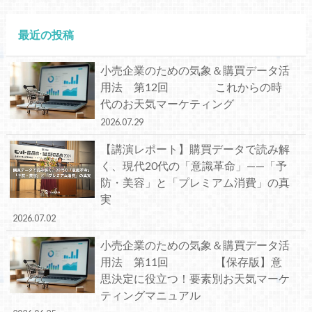
最近の投稿
小売企業のための気象＆購買データ活
用法 第12回 これからの時
代のお天気マーケティング
2026.07.29
【講演レポート】購買データで読み解
く、現代20代の「意識革命」——「予
防・美容」と「プレミアム消費」の真
実
2026.07.02
小売企業のための気象＆購買データ活
用法 第11回 【保存版】意
思決定に役立つ！要素別お天気マーケ
ティングマニュアル