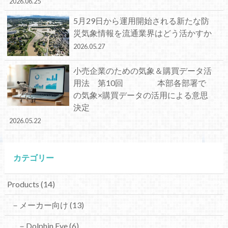
2026.06.25
5月29日から運用開始される新たな防
災気象情報を流通業界はどう活かすか
2026.05.27
小売企業のための気象＆購買データ活
用法 第10回 本部各部署で
の気象×購買データの活用による意思
決定
2026.05.22
カテゴリー
Products
(14)
－メーカー向け
(13)
－Dolphin Eye
(6)