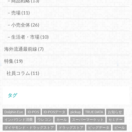
－商品戦略
(13)
－売場
(11)
－小売全体
(26)
－生活者・市場
(10)
海外流通最前線
(7)
特集
(19)
社員コラム
(11)
タグ
Dolphin Eye
ID-POS
ID-POSデータ
pickup
TRUE DATA
お知らせ
インバウンド消費
ウレコン
カール
スーパーマーケット
セミナー
ダイヤモンド・ドラッグストア
ドラッグストア
ビッグデータ
ビール