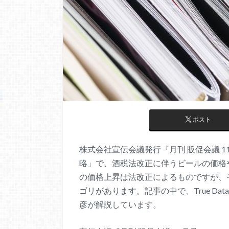
ポスト
株式会社宣伝会議発行『月刊 販促会議 
略」で、酒税法改正に伴うビールの価格
の価格上昇は法改正によるものですが、
ゴリがあります。記事の中で、True D
彦が解説しています。