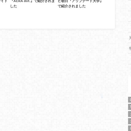
サイト
『AERA dot.』で紹介されま
ビ朝日『アップデート大学』
した
で紹介されました