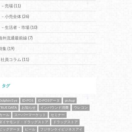
－売場
(11)
－小売全体
(26)
－生活者・市場
(10)
海外流通最前線
(7)
特集
(19)
社員コラム
(11)
タグ
Dolphin Eye
ID-POS
ID-POSデータ
pickup
TRUE DATA
お知らせ
インバウンド消費
ウレコン
カール
スーパーマーケット
セミナー
ダイヤモンド・ドラッグストア
ドラッグストア
ビッグデータ
ビール
フジサンケイビジネスアイ