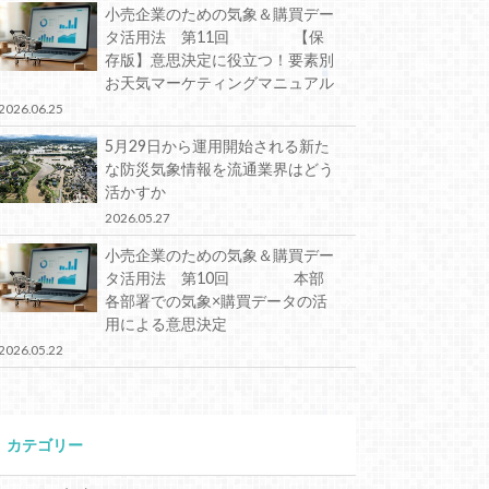
小売企業のための気象＆購買デー
タ活用法 第11回 【保
存版】意思決定に役立つ！要素別
お天気マーケティングマニュアル
2026.06.25
5月29日から運用開始される新た
な防災気象情報を流通業界はどう
活かすか
2026.05.27
小売企業のための気象＆購買デー
タ活用法 第10回 本部
各部署での気象×購買データの活
用による意思決定
2026.05.22
カテゴリー