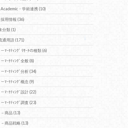
Academic・学術連携
(10)
採用情報
(36)
未分類
(1)
流通用語
(171)
－ﾏｰｹﾃｨﾝｸﾞ ﾘｻｰﾁの種類
(6)
－ﾏｰｹﾃｨﾝｸﾞ全般
(8)
－ﾏｰｹﾃｨﾝｸﾞ分析
(34)
－ﾏｰｹﾃｨﾝｸﾞ概念
(9)
－ﾏｰｹﾃｨﾝｸﾞ設計
(22)
－ﾏｰｹﾃｨﾝｸﾞ調査
(23)
－商品
(13)
－商品戦略
(13)