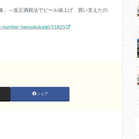
戦略」～改正酒税法でビール値上げ 買い支えたの
k-number-hansokukaigi/11825
シェア