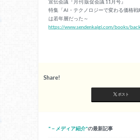
宣伝会議『月刊 販促会議 11月号』
特集「AI・テクノロジーで変わる価格
は若年層だった～
https://www.sendenkaigi.com/books/bac
Share!
ポスト
－メディア紹介
の最新記事