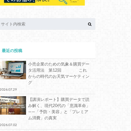
最近の投稿
小売企業のための気象＆購買デー
タ活用法 第12回 これ
からの時代のお天気マーケティン
グ
2026.07.29
【講演レポート】購買データで読
み解く、現代20代の「意識革命」
——「予防・美容」と「プレミア
ム消費」の真実
2026.07.02