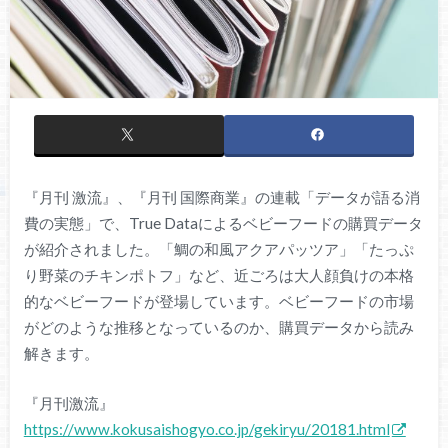
『月刊 激流』、『月刊 国際商業』の連載「データが語る消
費の実態」で、True Dataによるベビーフードの購買データ
が紹介されました。「鯛の和風アクアパッツア」「たっぷ
り野菜のチキンポトフ」など、近ごろは大人顔負けの本格
的なベビーフードが登場しています。ベビーフードの市場
がどのような推移となっているのか、購買データから読み
解きます。
『月刊激流』
https://www.kokusaishogyo.co.jp/gekiryu/20181.html