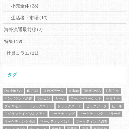
－小売全体
(26)
－生活者・市場
(10)
海外流通最前線
(7)
特集
(19)
社員コラム
(11)
タグ
Dolphin Eye
ID-POS
ID-POSデータ
pickup
TRUE DATA
お知らせ
インバウンド消費
ウレコン
カール
スーパーマーケット
セミナー
ダイヤモンド・ドラッグストア
ドラッグストア
ビッグデータ
ビール
フジサンケイビジネスアイ
マーケティング
マーケティング・リサーチ
マーケティング概念
マーケティング設計
マーケティング 調査
メディア紹介
ランキング
化粧品
医薬品
商品
商品前線