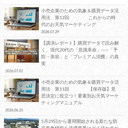
小売企業のための気象＆購買データ活
用法 第12回 これからの時
代のお天気マーケティング
2026.07.29
【講演レポート】購買データで読み解
く、現代20代の「意識革命」——「予
防・美容」と「プレミアム消費」の真
実
2026.07.02
小売企業のための気象＆購買データ活
用法 第11回 【保存版】意
思決定に役立つ！要素別お天気マーケ
ティングマニュアル
2026.06.25
5月29日から運用開始される新たな防
災気象情報を流通業界はどう活かすか