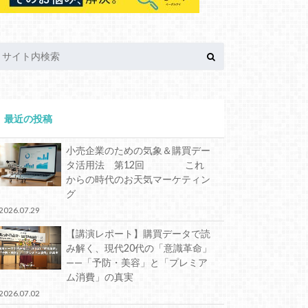
最近の投稿
小売企業のための気象＆購買デー
タ活用法 第12回 これ
からの時代のお天気マーケティン
グ
2026.07.29
【講演レポート】購買データで読
み解く、現代20代の「意識革命」
——「予防・美容」と「プレミア
ム消費」の真実
2026.07.02