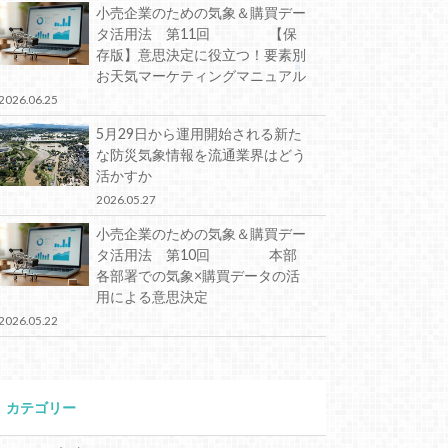
小売企業のための気象＆購買デー
タ活用法 第11回 【保
存版】意思決定に役立つ！要素別
お天気マーケティングマニュアル
2026.06.25
5月29日から運用開始される新た
な防災気象情報を流通業界はどう
活かすか
2026.05.27
小売企業のための気象＆購買デー
タ活用法 第10回 本部
各部署での気象×購買データの活
用による意思決定
2026.05.22
カテゴリー