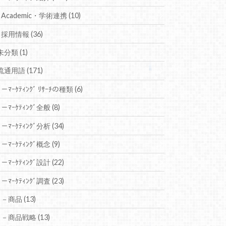
Academic・学術連携
(10)
採用情報
(36)
未分類
(1)
流通用語
(171)
－ﾏｰｹﾃｨﾝｸﾞ ﾘｻｰﾁの種類
(6)
－ﾏｰｹﾃｨﾝｸﾞ全般
(8)
－ﾏｰｹﾃｨﾝｸﾞ分析
(34)
－ﾏｰｹﾃｨﾝｸﾞ概念
(9)
－ﾏｰｹﾃｨﾝｸﾞ設計
(22)
－ﾏｰｹﾃｨﾝｸﾞ調査
(23)
－商品
(13)
－商品戦略
(13)