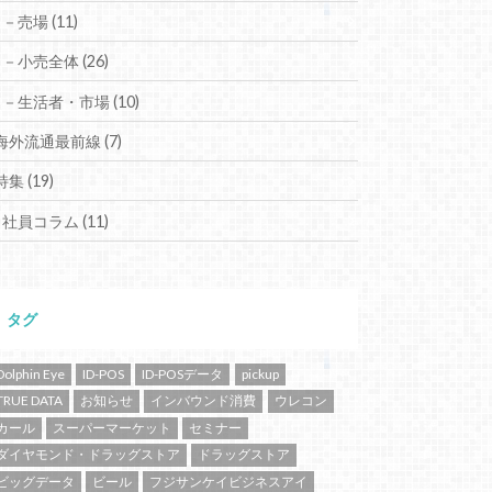
－売場
(11)
－小売全体
(26)
－生活者・市場
(10)
海外流通最前線
(7)
特集
(19)
社員コラム
(11)
タグ
Dolphin Eye
ID-POS
ID-POSデータ
pickup
TRUE DATA
お知らせ
インバウンド消費
ウレコン
カール
スーパーマーケット
セミナー
ダイヤモンド・ドラッグストア
ドラッグストア
ビッグデータ
ビール
フジサンケイビジネスアイ