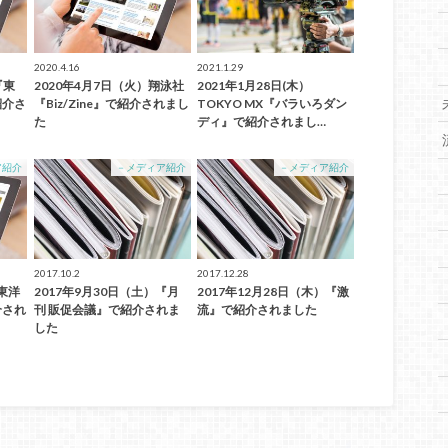
2020.4.16
2021.1.29
『東
2020年4月7日（火）翔泳社
2021年1月28日(木）
紹介さ
『Biz/Zine』で紹介されまし
TOKYO MX『バラいろダン
た
ディ』で紹介されまし…
ア紹介
－メディア紹介
－メディア紹介
2017.10.2
2017.12.28
『東洋
2017年9月30日（土）『月
2017年12月28日（木）『激
介され
刊 販促会議』で紹介されま
流』で紹介されました
した