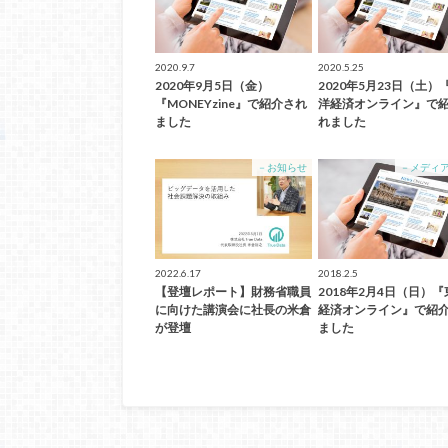
2020.9.7
2020.5.25
2020年9月5日（金）
2020年5月23日（土）
『MONEYzine』で紹介され
洋経済オンライン』で
ました
れました
－お知らせ
－メディ
2022.6.17
2018.2.5
【登壇レポート】財務省職員
2018年2月4日（日）
に向けた講演会に社長の米倉
経済オンライン』で紹
が登壇
ました