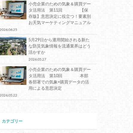
小売企業のための気象＆購買デー
タ活用法 第11回 【保
存版】意思決定に役立つ！要素別
お天気マーケティングマニュアル
2026.06.25
5月29日から運用開始される新た
な防災気象情報を流通業界はどう
活かすか
2026.05.27
小売企業のための気象＆購買デー
タ活用法 第10回 本部
各部署での気象×購買データの活
用による意思決定
2026.05.22
カテゴリー