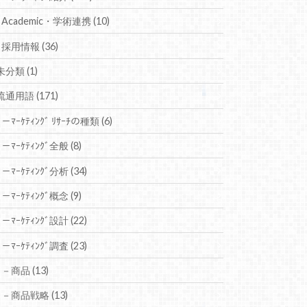
Academic・学術連携
(10)
採用情報
(36)
未分類
(1)
流通用語
(171)
－ﾏｰｹﾃｨﾝｸﾞ ﾘｻｰﾁの種類
(6)
－ﾏｰｹﾃｨﾝｸﾞ全般
(8)
－ﾏｰｹﾃｨﾝｸﾞ分析
(34)
－ﾏｰｹﾃｨﾝｸﾞ概念
(9)
－ﾏｰｹﾃｨﾝｸﾞ設計
(22)
－ﾏｰｹﾃｨﾝｸﾞ調査
(23)
－商品
(13)
－商品戦略
(13)