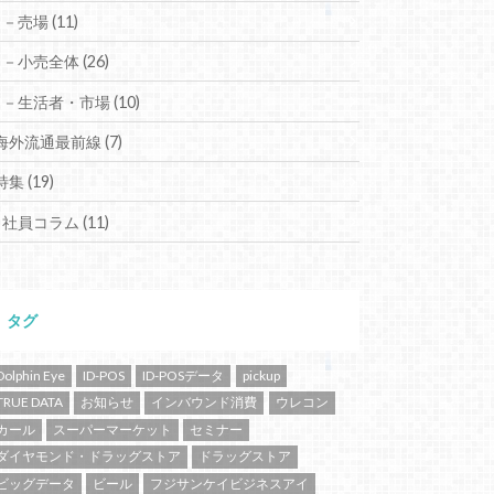
－売場
(11)
－小売全体
(26)
－生活者・市場
(10)
海外流通最前線
(7)
特集
(19)
社員コラム
(11)
タグ
Dolphin Eye
ID-POS
ID-POSデータ
pickup
TRUE DATA
お知らせ
インバウンド消費
ウレコン
カール
スーパーマーケット
セミナー
ダイヤモンド・ドラッグストア
ドラッグストア
ビッグデータ
ビール
フジサンケイビジネスアイ