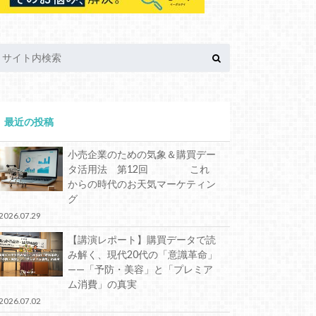
最近の投稿
小売企業のための気象＆購買デー
タ活用法 第12回 これ
からの時代のお天気マーケティン
グ
2026.07.29
【講演レポート】購買データで読
み解く、現代20代の「意識革命」
——「予防・美容」と「プレミア
ム消費」の真実
2026.07.02