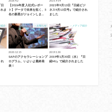
2026.4.2
2021.9.14
『日
【2026年度 入社式レポー
2021年9月13日『日経ビジ
されま
ト】データで未来を拓く、5
ネス9月13日号』で紹介され
名の新星がジョインしま…
ました
ア紹介
－お知らせ
－メディア紹介
2020.12.15
2019.1.30
SAPのアクセラレーションプ
2019年1月30日（水）『日
され
ログラム、いよいよ最終発
経MJ』で紹介されました
表！