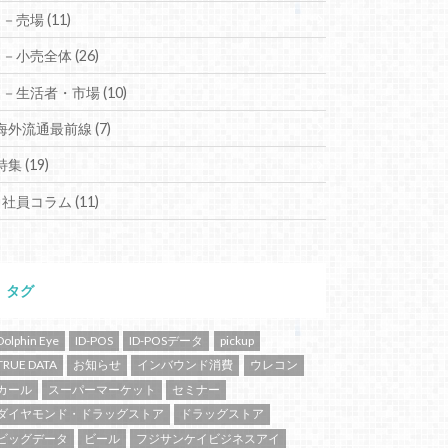
－売場
(11)
－小売全体
(26)
－生活者・市場
(10)
海外流通最前線
(7)
特集
(19)
社員コラム
(11)
タグ
Dolphin Eye
ID-POS
ID-POSデータ
pickup
TRUE DATA
お知らせ
インバウンド消費
ウレコン
カール
スーパーマーケット
セミナー
ダイヤモンド・ドラッグストア
ドラッグストア
ビッグデータ
ビール
フジサンケイビジネスアイ