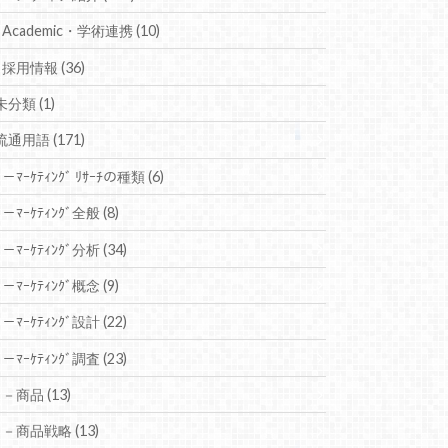
Academic・学術連携
(10)
採用情報
(36)
未分類
(1)
流通用語
(171)
－ﾏｰｹﾃｨﾝｸﾞ ﾘｻｰﾁの種類
(6)
－ﾏｰｹﾃｨﾝｸﾞ全般
(8)
－ﾏｰｹﾃｨﾝｸﾞ分析
(34)
－ﾏｰｹﾃｨﾝｸﾞ概念
(9)
－ﾏｰｹﾃｨﾝｸﾞ設計
(22)
－ﾏｰｹﾃｨﾝｸﾞ調査
(23)
－商品
(13)
－商品戦略
(13)