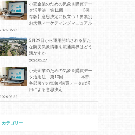
小売企業のための気象＆購買デー
タ活用法 第11回 【保
存版】意思決定に役立つ！要素別
お天気マーケティングマニュアル
2026.06.25
5月29日から運用開始される新た
な防災気象情報を流通業界はどう
活かすか
2026.05.27
小売企業のための気象＆購買デー
タ活用法 第10回 本部
各部署での気象×購買データの活
用による意思決定
2026.05.22
カテゴリー