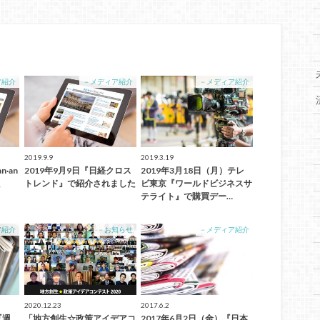
ア紹介
－メディア紹介
－メディア紹介
2019.9.9
2019.3.19
·an
2019年9月9日『日経クロス
2019年3月18日（月）テレ
た
トレンド』で紹介されました
ビ東京『ワールドビジネスサ
テライト』で購買デー…
ア紹介
－お知らせ
－メディア紹介
2020.12.23
2017.6.2
『週
「地方創生☆政策アイデアコ
2017年6月2日（金）『日本