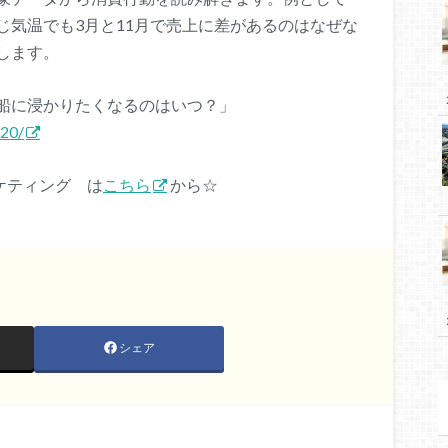
じ気温でも3月と11月で売上に差があるのはなぜな
します。
船に浸かりたくなるのはいつ？」
520/
マーケティング は
こちら
から☆
シェア