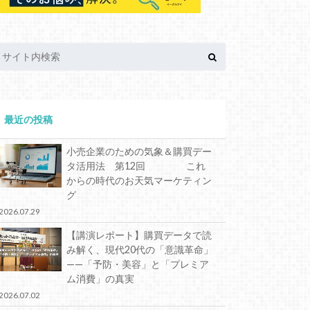
最近の投稿
小売企業のための気象＆購買デー
タ活用法 第12回 これ
からの時代のお天気マーケティン
グ
2026.07.29
【講演レポート】購買データで読
み解く、現代20代の「意識革命」
——「予防・美容」と「プレミア
ム消費」の真実
2026.07.02