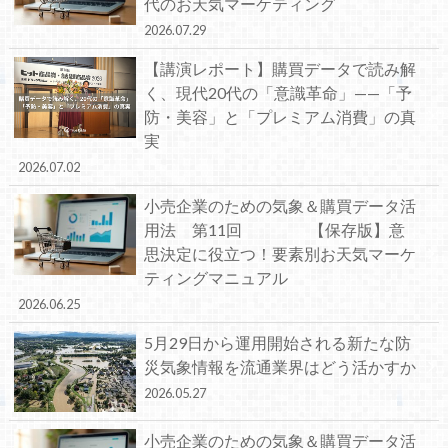
代のお天気マーケティング
2026.07.29
【講演レポート】購買データで読み解
く、現代20代の「意識革命」——「予
防・美容」と「プレミアム消費」の真
実
2026.07.02
小売企業のための気象＆購買データ活
用法 第11回 【保存版】意
思決定に役立つ！要素別お天気マーケ
ティングマニュアル
2026.06.25
5月29日から運用開始される新たな防
災気象情報を流通業界はどう活かすか
2026.05.27
小売企業のための気象＆購買データ活