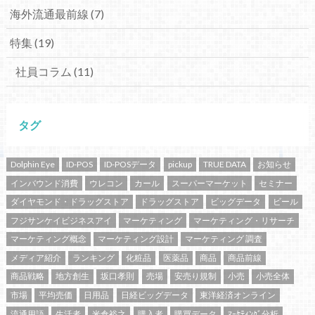
海外流通最前線
(7)
特集
(19)
社員コラム
(11)
タグ
Dolphin Eye
ID-POS
ID-POSデータ
pickup
TRUE DATA
お知らせ
インバウンド消費
ウレコン
カール
スーパーマーケット
セミナー
ダイヤモンド・ドラッグストア
ドラッグストア
ビッグデータ
ビール
フジサンケイビジネスアイ
マーケティング
マーケティング・リサーチ
マーケティング概念
マーケティング設計
マーケティング 調査
メディア紹介
ランキング
化粧品
医薬品
商品
商品前線
商品戦略
地方創生
坂口孝則
売場
安売り規制
小売
小売全体
市場
平均売価
日用品
日経ビッグデータ
東洋経済オンライン
流通用語
生活者
米倉裕之
購入者
購買データ
ﾏｰｹﾃｨﾝｸﾞ分析