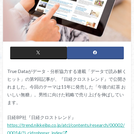
True Dataがデータ・分析協力する連載「データで読み解く
ヒット」の第9回記事が、『日経クロストレンド』で公開さ
れました。今回のテーマは11年に発売した「午後の紅茶 お
いしい無糖」。男性に向けた戦略で売り上げを伸ばしてい
ます。
日経BP社『日経クロストレンド』
https://trend.nikkeibp.co.jp/atcl/contents/research/00002/
00014/?i_cid=nbpnxr_index