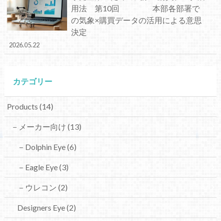
用法 第10回 本部各部署で
の気象×購買データの活用による意思
決定
2026.05.22
カテゴリー
Products
(14)
－メーカー向け
(13)
－Dolphin Eye
(6)
－Eagle Eye
(3)
－ウレコン
(2)
Designers Eye
(2)