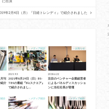
ジ』に出演
2019年2月4日（月）『日経トレンディ』で紹介されました
ア紹介
－メディア紹介
－お知らせ
2021.9.3
2018.6.22
『月刊
2021年8月29日（日）BS-
注目のベンチャー企業経営者
で紹介
TBSの番組『Bizスクエア』
によるパネルディスカッショ
で紹介されまし…
ンに当社社長が登壇
ア紹介
－メディア紹介
－メディア紹介