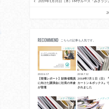
2019年1月31日（木）FMサルース『みさラ
RECOMMEND
こちらの記事も人気です。
－お知らせ
－メディ
2022.6.17
2018.7.12
【登壇レポート】財務省職員
2018年7月１日（日）
に向けた講演会に社長の米倉
カートン＆ボックス』
が登壇
されました
－メディア紹介
－メディ