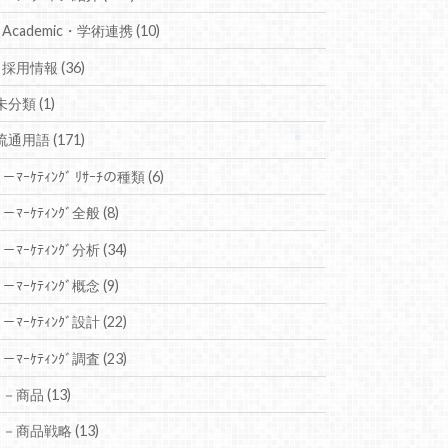
Academic・学術連携
(10)
採用情報
(36)
未分類
(1)
流通用語
(171)
－ﾏｰｹﾃｨﾝｸﾞ ﾘｻｰﾁの種類
(6)
－ﾏｰｹﾃｨﾝｸﾞ全般
(8)
－ﾏｰｹﾃｨﾝｸﾞ分析
(34)
－ﾏｰｹﾃｨﾝｸﾞ概念
(9)
－ﾏｰｹﾃｨﾝｸﾞ設計
(22)
－ﾏｰｹﾃｨﾝｸﾞ調査
(23)
－商品
(13)
－商品戦略
(13)