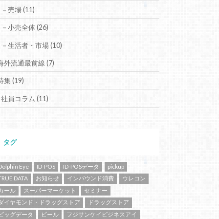
－売場
(11)
－小売全体
(26)
－生活者・市場
(10)
海外流通最前線
(7)
特集
(19)
社員コラム
(11)
タグ
Dolphin Eye
ID-POS
ID-POSデータ
pickup
TRUE DATA
お知らせ
インバウンド消費
ウレコン
カール
スーパーマーケット
セミナー
ダイヤモンド・ドラッグストア
ドラッグストア
ビッグデータ
ビール
フジサンケイビジネスアイ