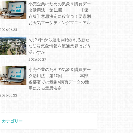
小売企業のための気象＆購買デー
タ活用法 第11回 【保
存版】意思決定に役立つ！要素別
お天気マーケティングマニュアル
2026.06.25
5月29日から運用開始される新た
な防災気象情報を流通業界はどう
活かすか
2026.05.27
小売企業のための気象＆購買デー
タ活用法 第10回 本部
各部署での気象×購買データの活
用による意思決定
2026.05.22
カテゴリー