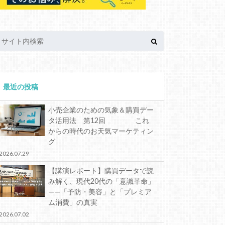
最近の投稿
小売企業のための気象＆購買デー
タ活用法 第12回 これ
からの時代のお天気マーケティン
グ
2026.07.29
【講演レポート】購買データで読
み解く、現代20代の「意識革命」
——「予防・美容」と「プレミア
ム消費」の真実
2026.07.02