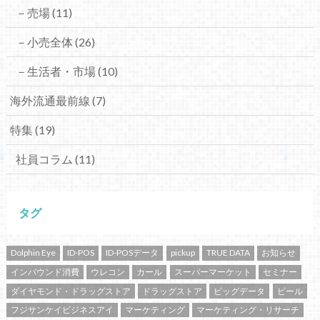
－売場
(11)
－小売全体
(26)
－生活者・市場
(10)
海外流通最前線
(7)
特集
(19)
社員コラム
(11)
タグ
Dolphin Eye
ID-POS
ID-POSデータ
pickup
TRUE DATA
お知らせ
インバウンド消費
ウレコン
カール
スーパーマーケット
セミナー
ダイヤモンド・ドラッグストア
ドラッグストア
ビッグデータ
ビール
フジサンケイビジネスアイ
マーケティング
マーケティング・リサーチ