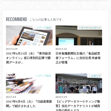
RECOMMEND
こちらの記事も人気です。
－メディア紹介
－セミナーレポート
2017.6.29
2021.5.12
2017年6月21日（水）『東洋経済
日本食糧新聞社主催の「食品経営
オンライン』坂口孝則氏記事で購
者フォーラム」に当社社長 米倉裕
買データが…
之が登壇
－メディア紹介
－お知らせ
2017.4.4
2023.5.29
2017年4月4日（火）『日経産業新
【ビッグデータマーケティング教
聞』で紹介されました
育】当社データアナリストが城西
大学の学生とドラ…