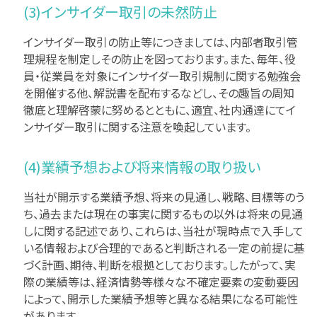
(3)インサイダー取引の未然防止
インサイダー取引の防止等につきましては、内部者取引管
理規程を制定しその防止を図っております。また、毎年、役
員・従業員を対象にインサイダー取引規制に関する勉強会
を開催する他、解説書を配布するなどし、その趣旨の周知
徹底と理解啓蒙に努めるとともに、適宜、社内通達にてイ
ンサイダー取引に関する注意を喚起しています。
(4)業績予想および将来情報の取り扱い
当社が開示する業績予想、将来の見通し、戦略、目標等のう
ち、過去または現在の事実に関するもの以外は将来の見通
しに関する記述であり、これらは、当社が現時点で入手して
いる情報および合理的であると判断される一定の前提に基
づく計画、期待、判断を根拠としております。したがって、実
際の業績等は、経済情勢等様々な不確定要素の変動要因
によって、開示した業績予想等と異なる結果になる可能性
があります。