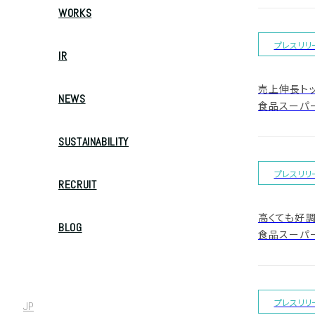
WORKS
プレスリリ
IR
売上伸長トッ
NEWS
食品スーパー
SUSTAINABILITY
プレスリリ
RECRUIT
高くても好
BLOG
食品スーパー
プレスリリ
JP
/
EN