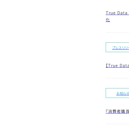
True D
化
プレスリリ
【True 
お知ら
『消費者購買