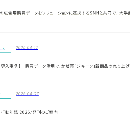
ata の広告用購買データをソリューションに連携するSMNと共同で、
2026.04.17
ース
Data導入事例】 購買データ活用で、かぜ薬「ジキニン」新商品の売り上
2026.04.07
せ
行動年鑑 2026』発刊のご案内