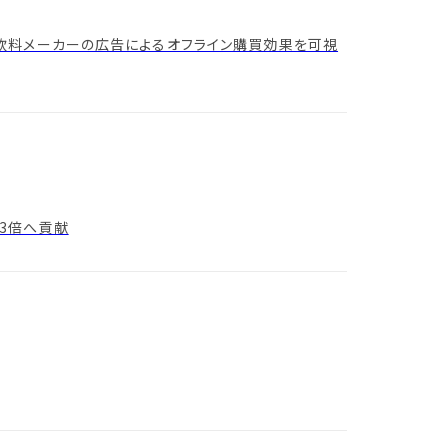
 大手飲料メーカーの広告によるオフライン購買効果を可視
げ3倍へ貢献