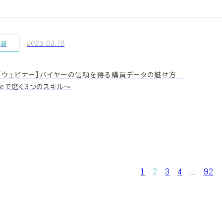
2026.03.18
情報
／ウェビナー】バイヤーの信頼を得る購買データの魅せ方
Eyeで磨く3つのスキル〜
1
2
3
4
...
92