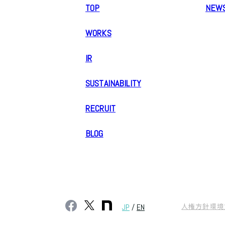
TOP
NEW
WORKS
IR
SUSTAINABILITY
RECRUIT
BLOG
人権方針
環境
JP
/
EN