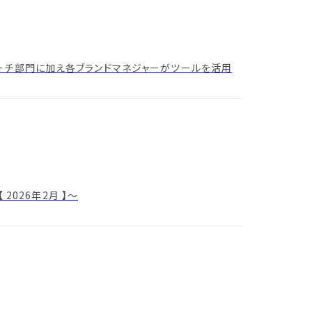
！リサーチ部門に加え各ブランドマネジャーがツールを活用
026年2月 】～