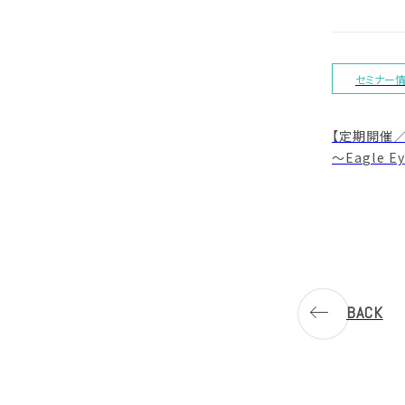
セミナー
【定期開催
〜Eagle 
BACK