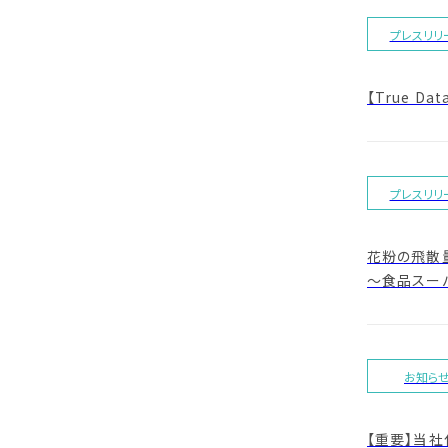
プレスリリ
【True 
プレスリリ
花粉の飛散
～食品スーパ
お知ら
【重要】当