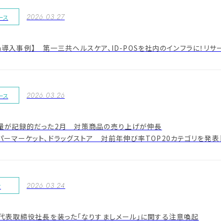
2026.03.27
ース
Data導入事例】 第一三共ヘルスケア、ID-POSを社内のインフラに
2026.03.26
ース
量が記録的だった2月 対策商品の売り上げが伸長
ーマーケット、ドラッグストア 対前年伸び率TOP20カテゴリを発表【 2
2026.03.24
せ
社代表取締役社長を装った「なりすましメール」に関する注意喚起