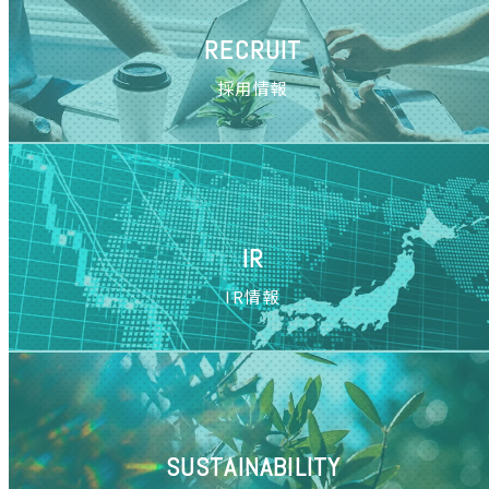
び率TOP20カテゴリを
発表
RECRUIT
採用情報
IR
IR情報
SUSTAINABILITY