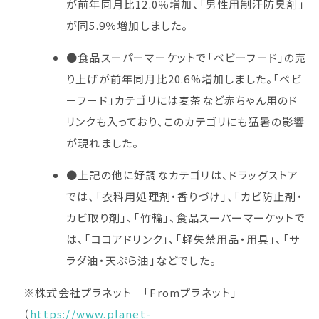
が前年同月比12.0％増加、「男性用制汗防臭剤」
が同5.9％増加しました。
●食品スーパーマーケットで「ベビーフード」の売
り上げが前年同月比20.6%増加しました。「ベビ
ーフード」カテゴリには麦茶など赤ちゃん用のド
リンクも入っており、このカテゴリにも猛暑の影響
が現れました。
●上記の他に好調なカテゴリは、ドラッグストア
では、「衣料用処理剤・香りづけ」、「カビ防止剤・
カビ取り剤」、「竹輪」、食品スーパーマーケットで
は、「ココアドリンク」、「軽失禁用品・用具」、「サ
ラダ油・天ぷら油」などでした。
※株式会社プラネット 「Fromプラネット」
（
https://www.planet-