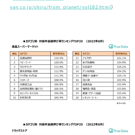
van.co.jp/shiru/from_planet/vol182.html
）