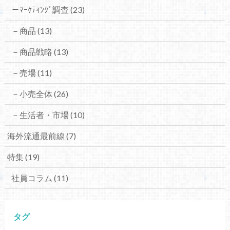
－ﾏｰｹﾃｨﾝｸﾞ調査
(23)
－商品
(13)
－商品戦略
(13)
－売場
(11)
－小売全体
(26)
－生活者・市場
(10)
海外流通最前線
(7)
特集
(19)
社員コラム
(11)
タグ