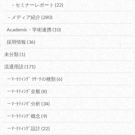
－セミナーレポート
(22)
－メディア紹介
(280)
Academic・学術連携
(10)
採用情報
(36)
未分類
(1)
流通用語
(171)
－ﾏｰｹﾃｨﾝｸﾞ ﾘｻｰﾁの種類
(6)
－ﾏｰｹﾃｨﾝｸﾞ全般
(8)
－ﾏｰｹﾃｨﾝｸﾞ分析
(34)
－ﾏｰｹﾃｨﾝｸﾞ概念
(9)
－ﾏｰｹﾃｨﾝｸﾞ設計
(22)