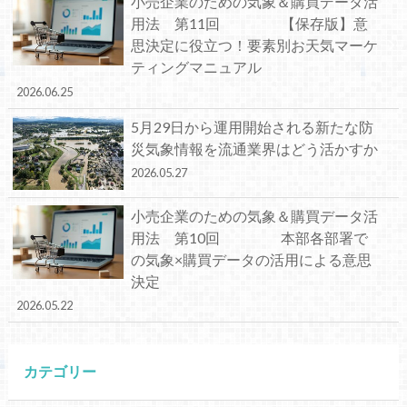
小売企業のための気象＆購買データ活
用法 第11回 【保存版】意
思決定に役立つ！要素別お天気マーケ
ティングマニュアル
2026.06.25
5月29日から運用開始される新たな防
災気象情報を流通業界はどう活かすか
2026.05.27
小売企業のための気象＆購買データ活
用法 第10回 本部各部署で
の気象×購買データの活用による意思
決定
2026.05.22
カテゴリー