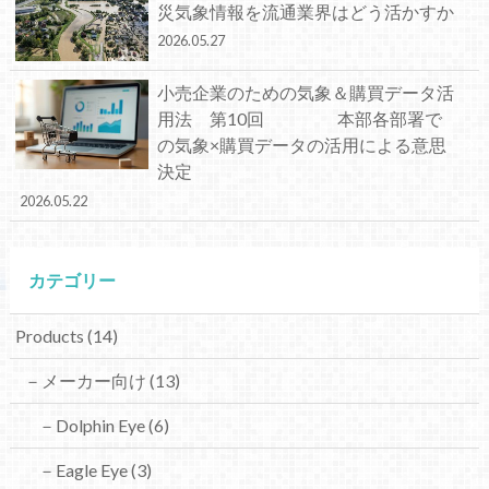
災気象情報を流通業界はどう活かすか
2026.05.27
小売企業のための気象＆購買データ活
用法 第10回 本部各部署で
の気象×購買データの活用による意思
決定
2026.05.22
カテゴリー
Products
(14)
－メーカー向け
(13)
－Dolphin Eye
(6)
－Eagle Eye
(3)