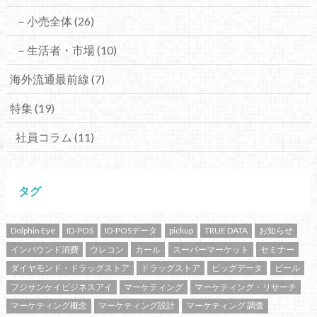
－小売全体
(26)
－生活者・市場
(10)
海外流通最前線
(7)
特集
(19)
社員コラム
(11)
タグ
Dolphin Eye
ID-POS
ID-POSデータ
pickup
TRUE DATA
お知らせ
インバウンド消費
ウレコン
カール
スーパーマーケット
セミナー
ダイヤモンド・ドラッグストア
ドラッグストア
ビッグデータ
ビール
フジサンケイビジネスアイ
マーケティング
マーケティング・リサーチ
マーケティング概念
マーケティング設計
マーケティング 調査