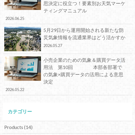
思決定に役立つ！要素別お天気マーケ
ティングマニュアル
2026.06.25
5月29日から運用開始される新たな防
災気象情報を流通業界はどう活かすか
2026.05.27
小売企業のための気象＆購買データ活
用法 第10回 本部各部署で
の気象×購買データの活用による意思
決定
2026.05.22
カテゴリー
Products
(14)