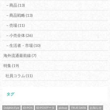
－商品
(13)
－商品戦略
(13)
－売場
(11)
－小売全体
(26)
－生活者・市場
(10)
海外流通最前線
(7)
特集
(19)
社員コラム
(11)
タグ
Dolphin Eye
ID-POS
ID-POSデータ
pickup
TRUE DATA
お知らせ