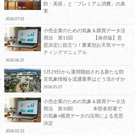
防・美容」と「プレミアム消費」の真
実
2026.07.02
小売企業のための気象＆購買データ活
用法 第11回 【保存版】意
思決定に役立つ！要素別お天気マーケ
ティングマニュアル
2026.06.25
5月29日から運用開始される新たな防
災気象情報を流通業界はどう活かすか
2026.05.27
小売企業のための気象＆購買データ活
用法 第10回 本部各部署で
の気象×購買データの活用による意思
決定
2026.05.22