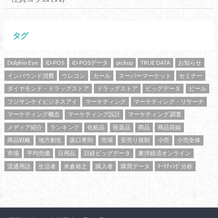
タグ
Dolphin Eye
ID-POS
ID-POSデータ
pickup
TRUE DATA
お知らせ
インバウンド消費
ウレコン
カール
スーパーマーケット
セミナー
ダイヤモンド・ドラッグストア
ドラッグストア
ビッグデータ
ビール
フジサンケイビジネスアイ
マーケティング
マーケティング・リサーチ
マーケティング概念
マーケティング設計
マーケティング 調査
メディア紹介
ランキング
化粧品
医薬品
商品
商品前線
商品戦略
地方創生
坂口孝則
売場
安売り規制
小売
小売全体
市場
平均売価
日用品
日経ビッグデータ
東洋経済オンライン
流通用語
生活者
米倉裕之
購入者
購買データ
ﾏｰｹﾃｨﾝｸﾞ分析