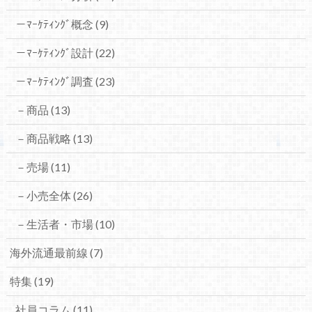
－ﾏｰｹﾃｨﾝｸﾞ概念
(9)
－ﾏｰｹﾃｨﾝｸﾞ設計
(22)
－ﾏｰｹﾃｨﾝｸﾞ調査
(23)
－商品
(13)
－商品戦略
(13)
－売場
(11)
－小売全体
(26)
－生活者・市場
(10)
海外流通最前線
(7)
特集
(19)
社員コラム
(11)