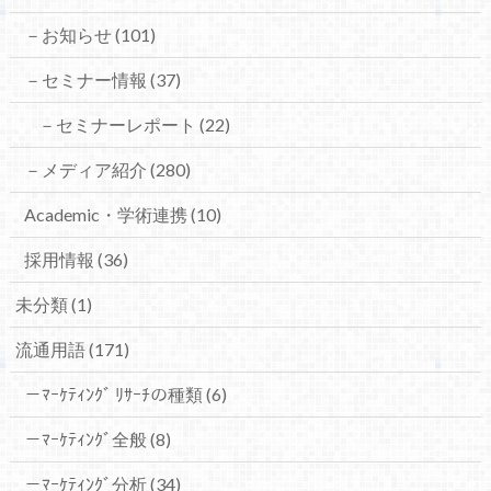
－お知らせ
(101)
－セミナー情報
(37)
－セミナーレポート
(22)
－メディア紹介
(280)
Academic・学術連携
(10)
採用情報
(36)
未分類
(1)
流通用語
(171)
－ﾏｰｹﾃｨﾝｸﾞ ﾘｻｰﾁの種類
(6)
－ﾏｰｹﾃｨﾝｸﾞ全般
(8)
－ﾏｰｹﾃｨﾝｸﾞ分析
(34)