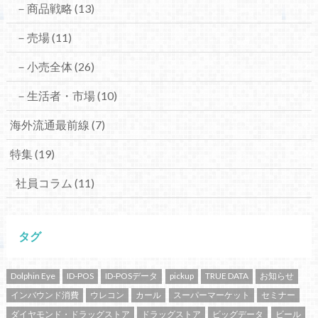
－商品戦略
(13)
－売場
(11)
－小売全体
(26)
－生活者・市場
(10)
海外流通最前線
(7)
特集
(19)
社員コラム
(11)
タグ
Dolphin Eye
ID-POS
ID-POSデータ
pickup
TRUE DATA
お知らせ
インバウンド消費
ウレコン
カール
スーパーマーケット
セミナー
ダイヤモンド・ドラッグストア
ドラッグストア
ビッグデータ
ビール