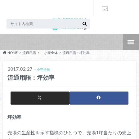
データと知恵で未来をつくる
お問い合わ
せ
HOME
流通用語
－小売全体
流通用語：坪効率
2017.02.27
－小売全体
流通用語：坪効率
坪効率
売場の生産性を示す指標のひとつで、売場1坪当たりの売上