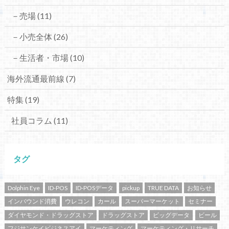
－売場
(11)
－小売全体
(26)
－生活者・市場
(10)
海外流通最前線
(7)
特集
(19)
社員コラム
(11)
タグ
Dolphin Eye
ID-POS
ID-POSデータ
pickup
TRUE DATA
お知らせ
インバウンド消費
ウレコン
カール
スーパーマーケット
セミナー
ダイヤモンド・ドラッグストア
ドラッグストア
ビッグデータ
ビール
フジサンケイビジネスアイ
マーケティング
マーケティング・リサーチ