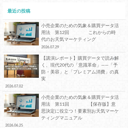
最近の投稿
小売企業のための気象＆購買データ活
用法 第12回 これからの時
代のお天気マーケティング
2026.07.29
【講演レポート】購買データで読み解
く、現代20代の「意識革命」——「予
防・美容」と「プレミアム消費」の真
実
2026.07.02
小売企業のための気象＆購買データ活
用法 第11回 【保存版】意
思決定に役立つ！要素別お天気マーケ
ティングマニュアル
2026.06.25