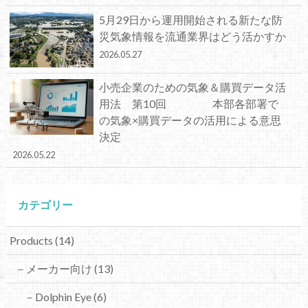
5月29日から運用開始される新たな防
災気象情報を流通業界はどう活かすか
2026.05.27
小売企業のための気象＆購買データ活
用法 第10回 本部各部署で
の気象×購買データの活用による意思
決定
2026.05.22
カテゴリー
Products
(14)
－メーカー向け
(13)
－Dolphin Eye
(6)