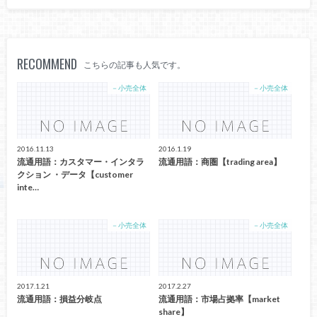
RECOMMEND
こちらの記事も人気です。
－小売全体
－小売全体
2016.11.13
2016.1.19
流通用語：カスタマー・インタラ
流通用語：商圏【trading area】
クション ・データ【customer
inte…
－小売全体
－小売全体
2017.1.21
2017.2.27
流通用語：損益分岐点
流通用語：市場占拠率【market
share】