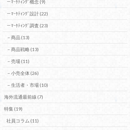
－ﾏｰｹﾃｨﾝｸﾞ概念
(9)
－ﾏｰｹﾃｨﾝｸﾞ設計
(22)
－ﾏｰｹﾃｨﾝｸﾞ調査
(23)
－商品
(13)
－商品戦略
(13)
－売場
(11)
－小売全体
(26)
－生活者・市場
(10)
海外流通最前線
(7)
特集
(19)
社員コラム
(11)