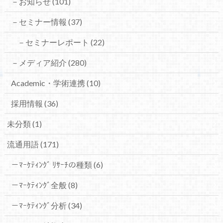
－お知らせ
(101)
－セミナー情報
(37)
－セミナーレポート
(22)
－メディア紹介
(280)
Academic・学術連携
(10)
採用情報
(36)
未分類
(1)
流通用語
(171)
－ﾏｰｹﾃｨﾝｸﾞ ﾘｻｰﾁの種類
(6)
－ﾏｰｹﾃｨﾝｸﾞ全般
(8)
－ﾏｰｹﾃｨﾝｸﾞ分析
(34)