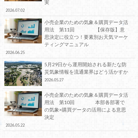
実
2026.07.02
小売企業のための気象＆購買データ活
用法 第11回 【保存版】意
思決定に役立つ！要素別お天気マーケ
ティングマニュアル
2026.06.25
5月29日から運用開始される新たな防
災気象情報を流通業界はどう活かすか
2026.05.27
小売企業のための気象＆購買データ活
用法 第10回 本部各部署で
の気象×購買データの活用による意思
決定
2026.05.22