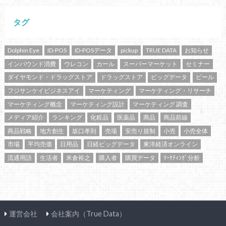
タグ
Dolphin Eye
ID-POS
ID-POSデータ
pickup
TRUE DATA
お知らせ
インバウンド消費
ウレコン
カール
スーパーマーケット
セミナー
ダイヤモンド・ドラッグストア
ドラッグストア
ビッグデータ
ビール
フジサンケイビジネスアイ
マーケティング
マーケティング・リサーチ
マーケティング概念
マーケティング設計
マーケティング 調査
メディア紹介
ランキング
化粧品
医薬品
商品
商品前線
商品戦略
地方創生
坂口孝則
売場
安売り規制
小売
小売全体
市場
平均売価
日用品
日経ビッグデータ
東洋経済オンライン
流通用語
生活者
米倉裕之
購入者
購買データ
ﾏｰｹﾃｨﾝｸﾞ分析
運営会社
会社案内（True Data）