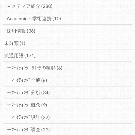
－メディア紹介
(280)
Academic・学術連携
(10)
採用情報
(36)
未分類
(1)
流通用語
(171)
－ﾏｰｹﾃｨﾝｸﾞ ﾘｻｰﾁの種類
(6)
－ﾏｰｹﾃｨﾝｸﾞ全般
(8)
－ﾏｰｹﾃｨﾝｸﾞ分析
(34)
－ﾏｰｹﾃｨﾝｸﾞ概念
(9)
－ﾏｰｹﾃｨﾝｸﾞ設計
(22)
－ﾏｰｹﾃｨﾝｸﾞ調査
(23)