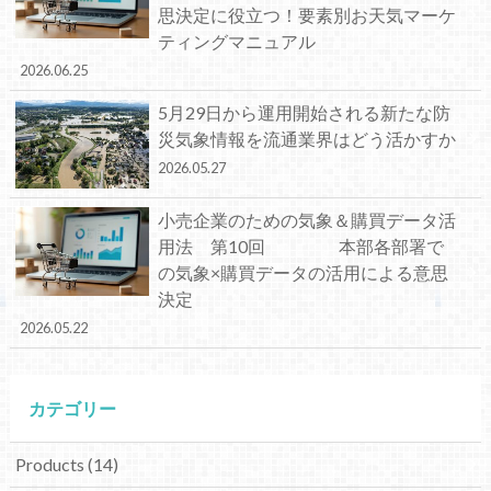
思決定に役立つ！要素別お天気マーケ
ティングマニュアル
2026.06.25
5月29日から運用開始される新たな防
災気象情報を流通業界はどう活かすか
2026.05.27
小売企業のための気象＆購買データ活
用法 第10回 本部各部署で
の気象×購買データの活用による意思
決定
2026.05.22
カテゴリー
Products
(14)