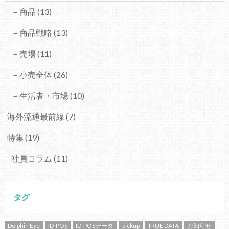
－商品
(13)
－商品戦略
(13)
－売場
(11)
－小売全体
(26)
－生活者・市場
(10)
海外流通最前線
(7)
特集
(19)
社員コラム
(11)
タグ
Dolphin Eye
ID-POS
ID-POSデータ
pickup
TRUE DATA
お知らせ