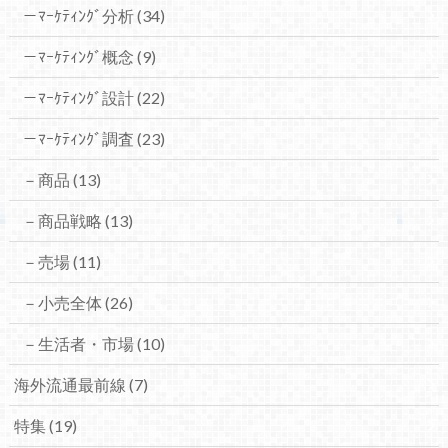
－ﾏｰｹﾃｨﾝｸﾞ分析
(34)
－ﾏｰｹﾃｨﾝｸﾞ概念
(9)
－ﾏｰｹﾃｨﾝｸﾞ設計
(22)
－ﾏｰｹﾃｨﾝｸﾞ調査
(23)
－商品
(13)
－商品戦略
(13)
－売場
(11)
－小売全体
(26)
－生活者・市場
(10)
海外流通最前線
(7)
特集
(19)