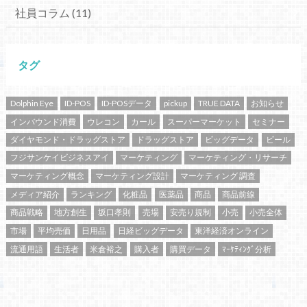
社員コラム
(11)
タグ
Dolphin Eye
ID-POS
ID-POSデータ
pickup
TRUE DATA
お知らせ
インバウンド消費
ウレコン
カール
スーパーマーケット
セミナー
ダイヤモンド・ドラッグストア
ドラッグストア
ビッグデータ
ビール
フジサンケイビジネスアイ
マーケティング
マーケティング・リサーチ
マーケティング概念
マーケティング設計
マーケティング 調査
メディア紹介
ランキング
化粧品
医薬品
商品
商品前線
商品戦略
地方創生
坂口孝則
売場
安売り規制
小売
小売全体
市場
平均売価
日用品
日経ビッグデータ
東洋経済オンライン
流通用語
生活者
米倉裕之
購入者
購買データ
ﾏｰｹﾃｨﾝｸﾞ分析