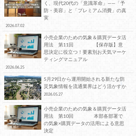
く、現代20代の「意識革命」——「予
防・美容」と「プレミアム消費」の真
実
2026.07.02
小売企業のための気象＆購買データ活
用法 第11回 【保存版】意
思決定に役立つ！要素別お天気マーケ
ティングマニュアル
2026.06.25
5月29日から運用開始される新たな防
災気象情報を流通業界はどう活かすか
2026.05.27
小売企業のための気象＆購買データ活
用法 第10回 本部各部署で
の気象×購買データの活用による意思
決定