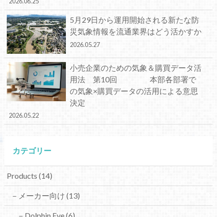
2026.06.25
5月29日から運用開始される新たな防
災気象情報を流通業界はどう活かすか
2026.05.27
小売企業のための気象＆購買データ活
用法 第10回 本部各部署で
の気象×購買データの活用による意思
決定
2026.05.22
カテゴリー
Products
(14)
－メーカー向け
(13)
－Dolphin Eye
(6)