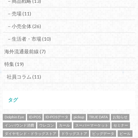
－商品戦略
(13)
－売場
(11)
－小売全体
(26)
－生活者・市場
(10)
海外流通最前線
(7)
特集
(19)
社員コラム
(11)
タグ
Dolphin Eye
ID-POS
ID-POSデータ
pickup
TRUE DATA
お知らせ
インバウンド消費
ウレコン
カール
スーパーマーケット
セミナー
ダイヤモンド・ドラッグストア
ドラッグストア
ビッグデータ
ビール