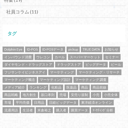
社員コラム
(11)
タグ
Dolphin Eye
ID-POS
ID-POSデータ
pickup
TRUE DATA
お知らせ
インバウンド消費
ウレコン
カール
スーパーマーケット
セミナー
ダイヤモンド・ドラッグストア
ドラッグストア
ビッグデータ
ビール
フジサンケイビジネスアイ
マーケティング
マーケティング・リサーチ
マーケティング概念
マーケティング設計
マーケティング 調査
メディア紹介
ランキング
化粧品
医薬品
商品
商品前線
商品戦略
地方創生
坂口孝則
売場
安売り規制
小売
小売全体
市場
平均売価
日用品
日経ビッグデータ
東洋経済オンライン
流通用語
生活者
米倉裕之
購入者
購買データ
ﾏｰｹﾃｨﾝｸﾞ分析