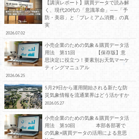
【講演レポート】購買データで読み解
く、現代20代の「意識革命」——「予
防・美容」と「プレミアム消費」の真
実
2026.07.02
小売企業のための気象＆購買データ活
用法 第11回 【保存版】意
思決定に役立つ！要素別お天気マーケ
ティングマニュアル
2026.06.25
5月29日から運用開始される新たな防
災気象情報を流通業界はどう活かすか
2026.05.27
小売企業のための気象＆購買データ活
用法 第10回 本部各部署で
の気象×購買データの活用による意思