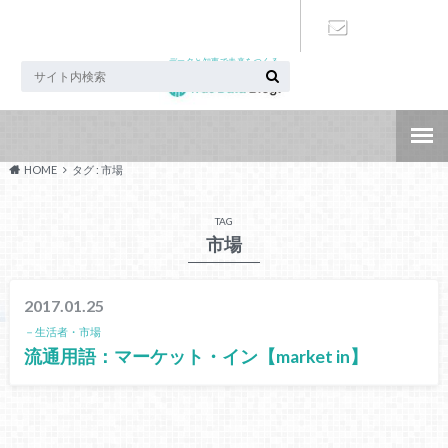
データと知恵で未来をつくる
お問い合わ
せ
HOME
タグ : 市場
TAG
市場
2017.01.25
－生活者・市場
流通用語：マーケット・イン【market in】