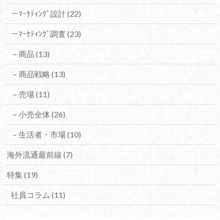
－ﾏｰｹﾃｨﾝｸﾞ設計
(22)
－ﾏｰｹﾃｨﾝｸﾞ調査
(23)
－商品
(13)
－商品戦略
(13)
－売場
(11)
－小売全体
(26)
－生活者・市場
(10)
海外流通最前線
(7)
特集
(19)
社員コラム
(11)