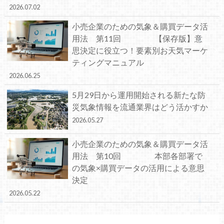
2026.07.02
小売企業のための気象＆購買データ活
用法 第11回 【保存版】意
思決定に役立つ！要素別お天気マーケ
ティングマニュアル
2026.06.25
5月29日から運用開始される新たな防
災気象情報を流通業界はどう活かすか
2026.05.27
小売企業のための気象＆購買データ活
用法 第10回 本部各部署で
の気象×購買データの活用による意思
決定
2026.05.22