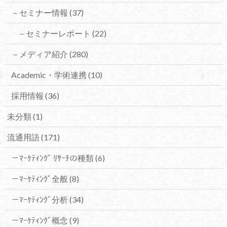
－セミナー情報
(37)
－セミナーレポート
(22)
－メディア紹介
(280)
Academic・学術連携
(10)
採用情報
(36)
未分類
(1)
流通用語
(171)
－ﾏｰｹﾃｨﾝｸﾞ ﾘｻｰﾁの種類
(6)
－ﾏｰｹﾃｨﾝｸﾞ全般
(8)
－ﾏｰｹﾃｨﾝｸﾞ分析
(34)
－ﾏｰｹﾃｨﾝｸﾞ概念
(9)