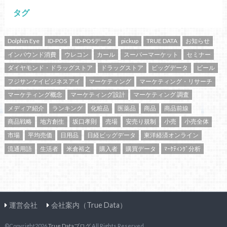
タグ
Dolphin Eye
ID-POS
ID-POSデータ
pickup
TRUE DATA
お知らせ
インバウンド消費
ウレコン
カール
スーパーマーケット
セミナー
ダイヤモンド・ドラッグストア
ドラッグストア
ビッグデータ
ビール
フジサンケイビジネスアイ
マーケティング
マーケティング・リサーチ
マーケティング概念
マーケティング設計
マーケティング 調査
メディア紹介
ランキング
化粧品
医薬品
商品
商品前線
商品戦略
地方創生
坂口孝則
売場
安売り規制
小売
小売全体
市場
平均売価
日用品
日経ビッグデータ
東洋経済オンライン
流通用語
生活者
米倉裕之
購入者
購買データ
ﾏｰｹﾃｨﾝｸﾞ分析
運営会社
会社案内（True Data）
©Copyright2026
True Dataブログ
.All Rights Reserved.