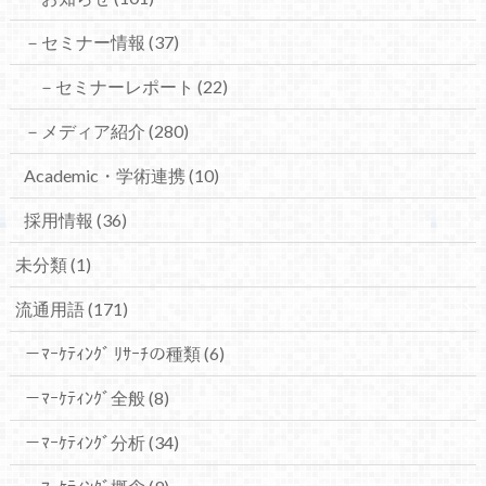
－セミナー情報
(37)
－セミナーレポート
(22)
－メディア紹介
(280)
Academic・学術連携
(10)
採用情報
(36)
未分類
(1)
流通用語
(171)
－ﾏｰｹﾃｨﾝｸﾞ ﾘｻｰﾁの種類
(6)
－ﾏｰｹﾃｨﾝｸﾞ全般
(8)
－ﾏｰｹﾃｨﾝｸﾞ分析
(34)