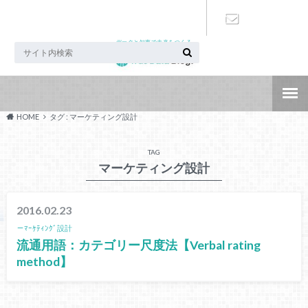
データと知恵で未来をつくる
お問い合わ
せ
HOME
タグ : マーケティング設計
TAG
マーケティング設計
2016.02.23
－ﾏｰｹﾃｨﾝｸﾞ設計
流通用語：カテゴリー尺度法【Verbal rating
method】