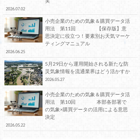
実
2026.07.02
小売企業のための気象＆購買データ活
用法 第11回 【保存版】意
思決定に役立つ！要素別お天気マーケ
ティングマニュアル
2026.06.25
5月29日から運用開始される新たな防
災気象情報を流通業界はどう活かすか
2026.05.27
小売企業のための気象＆購買データ活
用法 第10回 本部各部署で
の気象×購買データの活用による意思
決定
2026.05.22