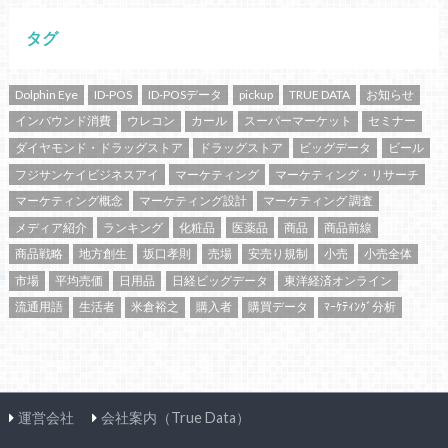
タグ
Dolphin Eye
ID-POS
ID-POSデータ
pickup
TRUE DATA
お知らせ
インバウンド消費
ウレコン
カール
スーパーマーケット
セミナー
ダイヤモンド・ドラッグストア
ドラッグストア
ビッグデータ
ビール
フジサンケイビジネスアイ
マーケティング
マーケティング・リサーチ
マーケティング概念
マーケティング設計
マーケティング 調査
メディア紹介
ランキング
化粧品
医薬品
商品
商品前線
商品戦略
地方創生
坂口孝則
売場
安売り規制
小売
小売全体
市場
平均売価
日用品
日経ビッグデータ
東洋経済オンライン
流通用語
生活者
米倉裕之
購入者
購買データ
ﾏｰｹﾃｨﾝｸﾞ分析
運営会社
会社案内（True Data）