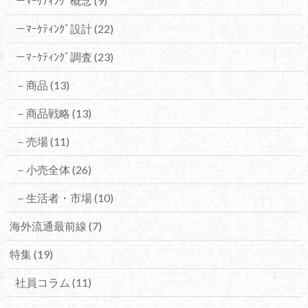
－ﾏｰｹﾃｨﾝｸﾞ概念
(9)
－ﾏｰｹﾃｨﾝｸﾞ設計
(22)
－ﾏｰｹﾃｨﾝｸﾞ調査
(23)
－商品
(13)
－商品戦略
(13)
－売場
(11)
－小売全体
(26)
－生活者・市場
(10)
海外流通最前線
(7)
特集
(19)
社員コラム
(11)