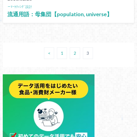
－ﾏｰｹﾃｨﾝｸﾞ設計
流通用語：母集団【population, universe】
<
1
2
3