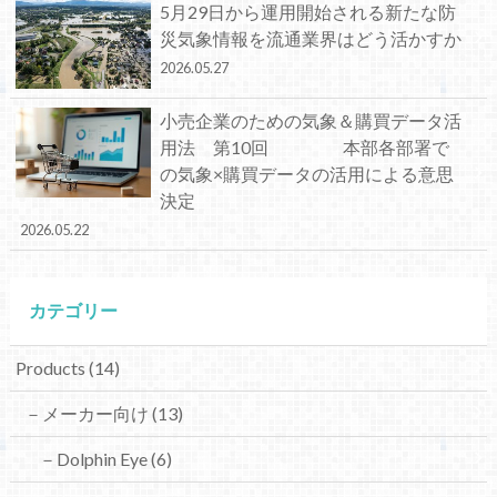
5月29日から運用開始される新たな防
災気象情報を流通業界はどう活かすか
2026.05.27
小売企業のための気象＆購買データ活
用法 第10回 本部各部署で
の気象×購買データの活用による意思
決定
2026.05.22
カテゴリー
Products
(14)
－メーカー向け
(13)
－Dolphin Eye
(6)