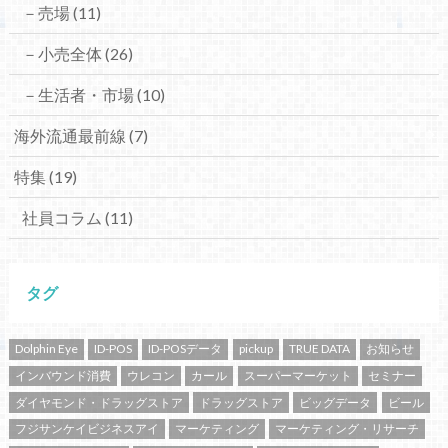
－売場
(11)
－小売全体
(26)
－生活者・市場
(10)
海外流通最前線
(7)
特集
(19)
社員コラム
(11)
タグ
Dolphin Eye
ID-POS
ID-POSデータ
pickup
TRUE DATA
お知らせ
インバウンド消費
ウレコン
カール
スーパーマーケット
セミナー
ダイヤモンド・ドラッグストア
ドラッグストア
ビッグデータ
ビール
フジサンケイビジネスアイ
マーケティング
マーケティング・リサーチ