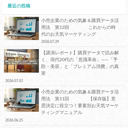
最近の投稿
小売企業のための気象＆購買データ活
用法 第12回 これからの時
代のお天気マーケティング
2026.07.29
【講演レポート】購買データで読み解
く、現代20代の「意識革命」——「予
防・美容」と「プレミアム消費」の真
実
2026.07.02
小売企業のための気象＆購買データ活
用法 第11回 【保存版】意
思決定に役立つ！要素別お天気マーケ
ティングマニュアル
2026.06.25